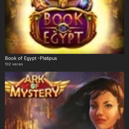
Book of Egypt -Platipus
102
veces