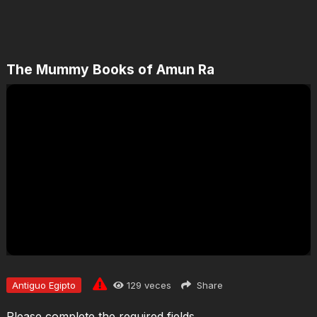
The Mummy Books of Amun Ra
Jugar
Antiguo Egipto
129
veces
Share
Please complete the required fields.