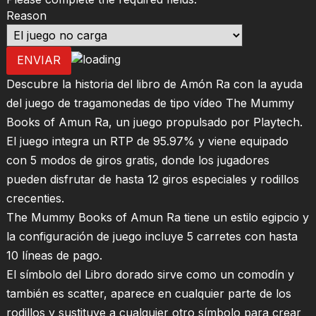
Reason
ENVIAR
Descubre la historia del libro de Amón Ra con la ayuda
del juego de tragamonedas de tipo vídeo The Mummy
Books of Amun Ra, un juego propulsado por Playtech.
El juego integra un RTP de 95.97% y viene equipado
con 5 modos de giros gratis, donde los jugadores
pueden disfrutar de hasta 12 giros especiales y rodillos
crecenties.
The Mummy Books of Amun Ra tiene un estilo egipcio y
la configuración de juego incluye 5 carretes con hasta
10 líneas de pago.
El símbolo del Libro dorado sirve como un comodín y
también es scatter, aparece en cualquier parte de los
rodillos y sustituye a cualquier otro símbolo para crear