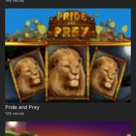
149
veces
Pride and Prey
126
veces