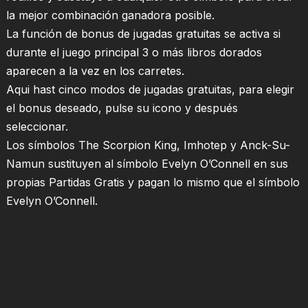
la mejor combinación ganadora posible.
La función de bonus de jugadas gratuitas se activa si
durante el juego principal 3 o más libros dorados
aparecen a la vez en los carretes.
Aqui hast cinco modos de jugadas gratuitas, para elegir
el bonus deseado, pulse su icono y después
seleccionar.
Los símbolos The Scorpion King, Imhotep y Anck-Su-
Namun sustituyen al símbolo Evelyn O’Connell en sus
propias Partidas Gratis y pagan lo mismo que el símbolo
Evelyn O’Connell.