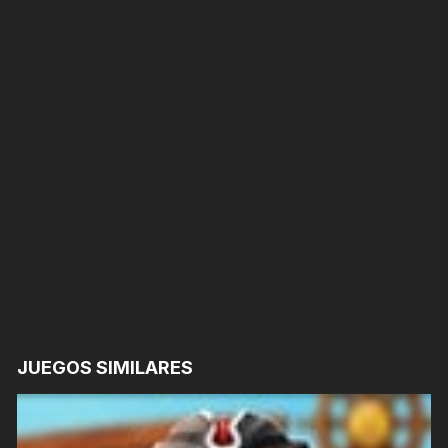
JUEGOS SIMILARES