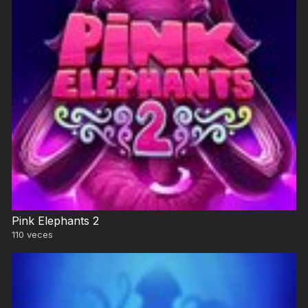
Pink Elephants 2
110
veces