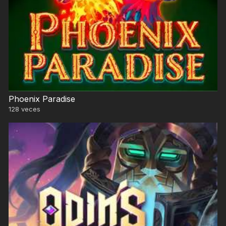
Phoenix Paradise
128
veces