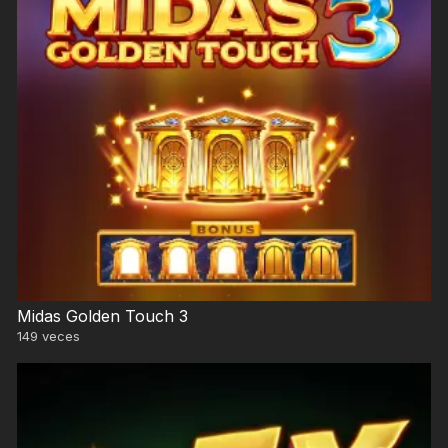
Midas Golden Touch 3
149
veces