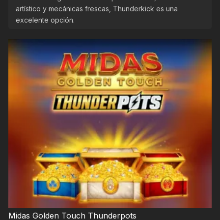
artístico y mecánicas frescas, Thunderkick es una
excelente opción.
Midas Golden Touch Thunderpots