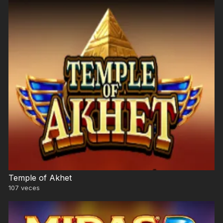
Temple of Akhet
107
veces