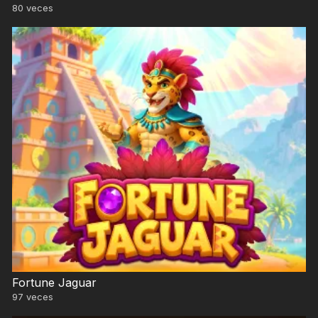
80
veces
Fortune Jaguar
97
veces