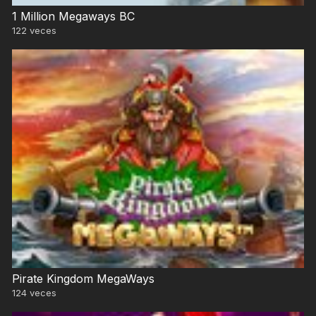
1 Million Megaways BC
122
veces
Pirate Kingdom MegaWays
124
veces