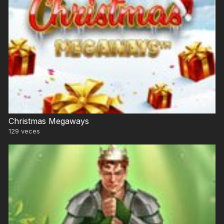
Christmas Megaways
129
veces