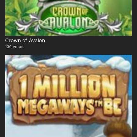
Crown of Avalon
130
veces