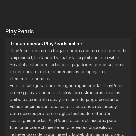
PlayPearls
Tragamonedas PlayPearls online
PlayPearls desarrolla tragamonedas con un enfoque en la
simplicidad, la claridad visual y la jugabilidad accesible.
Sus slots están pensadas para jugadores que buscan una
experiencia directa, sin mecánicas complejas ni
elementos confusos.
En esta categoría puedes jugar tragamonedas PlayPearls
online gratis y encontrar títulos con estructuras clásicas,
símbolos bien definidos y un ritmo de juego constante.
Estas máquinas son ideales para sesiones relajadas y
para quienes prefieren reglas fáciles de entender.
Las tragamonedas PlayPearls están optimizadas para
funcionar correctamente en diferentes dispositivos,
incluyendo ordenador, móvil y tablet. Gracias a su diseño