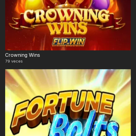
Crowning Wins
79
veces