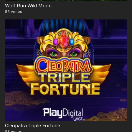
Wolf Run Wild Moon
53
veces
Cleopatra Triple Fortune
58
veces