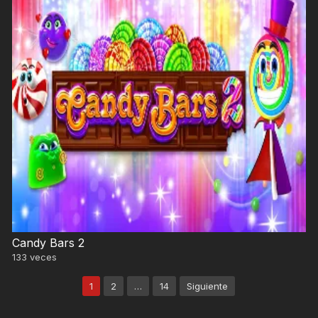
Candy Bars 2
133
veces
Paginación
1
2
…
14
Siguiente
de
entradas