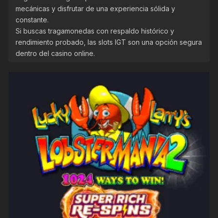
mecánicas y disfrutar de una experiencia sólida y
constante.
Si buscas tragamonedas con respaldo histórico y
rendimiento probado, las slots IGT son una opción segura
dentro del casino online.