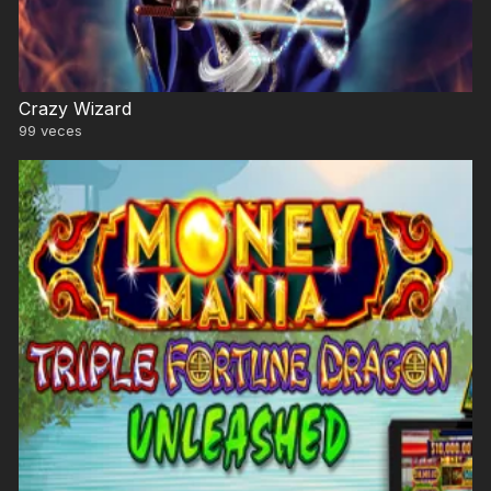
Crazy Wizard
99
veces