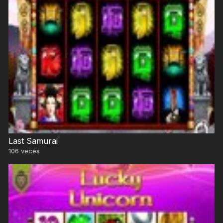
Last Samurai
106
veces