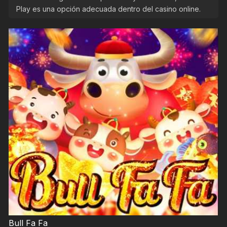
Play es una opción adecuada dentro del casino online.
Bull Fa Fa