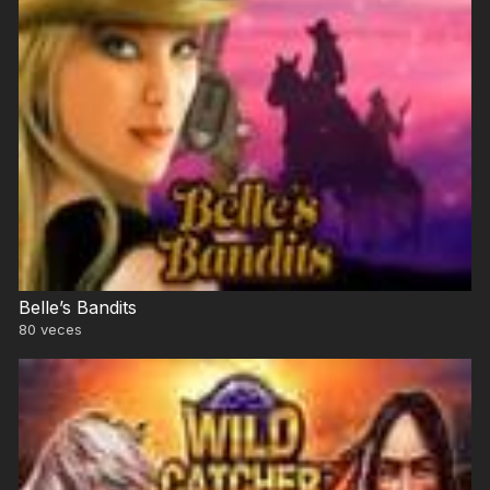
Belle’s Bandits
80
veces