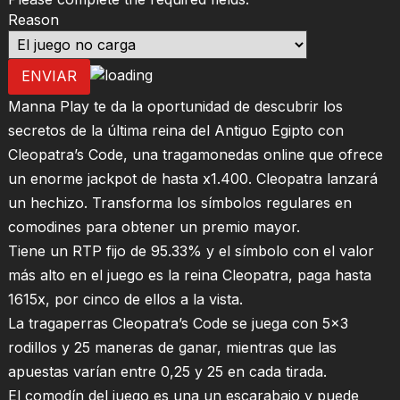
Reason
ENVIAR
Manna Play te da la oportunidad de descubrir los
secretos de la última reina del Antiguo Egipto con
Cleopatra’s Code, una tragamonedas online que ofrece
un enorme jackpot de hasta x1.400. Cleopatra lanzará
un hechizo. Transforma los símbolos regulares en
comodines para obtener un premio mayor.
Tiene un RTP fijo de 95.33% y el símbolo con el valor
más alto en el juego es la reina Cleopatra, paga hasta
1615x, por cinco de ellos a la vista.
La tragaperras Cleopatra’s Code se juega con 5×3
rodillos y 25 maneras de ganar, mientras que las
apuestas varían entre 0,25 y 25 en cada tirada.
El comodín del juego es una un escarabajo y puede