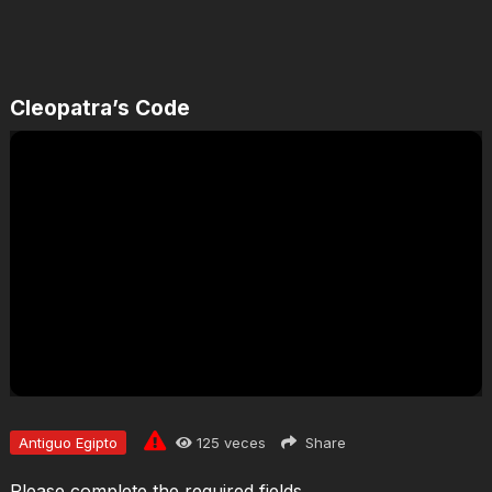
Cleopatra’s Code
Jugar
Antiguo Egipto
125
veces
Share
Please complete the required fields.