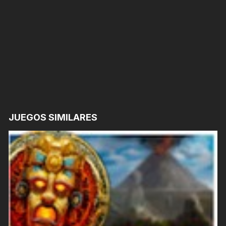
JUEGOS SIMILARES