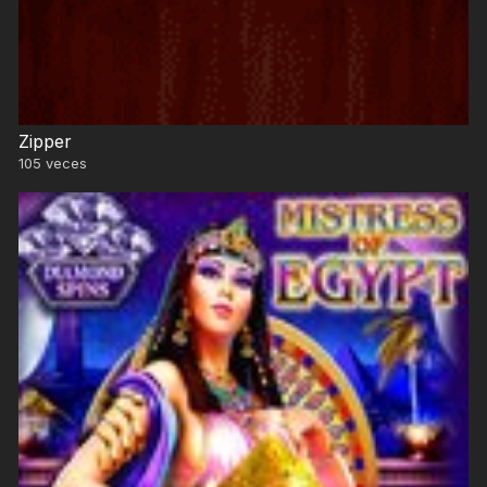
Zipper
105
veces