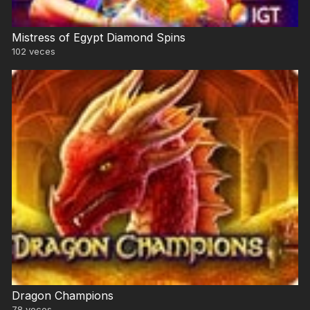
Mistress of Egypt Diamond Spins
102
veces
Dragon Champions
78
veces