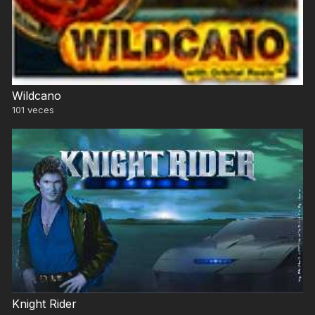
Wildcano
101
veces
Knight Rider