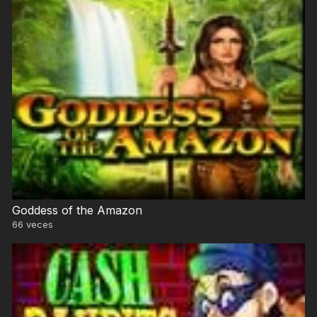
Goddess of the Amazon
66
veces