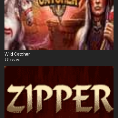
Wild Catcher
93
veces