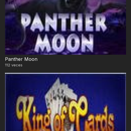
Panther Moon
112
veces