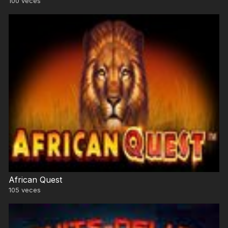
100
veces
African Quest
105
veces