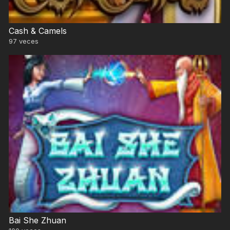
Cash & Camels
97
veces
Bai She Zhuan