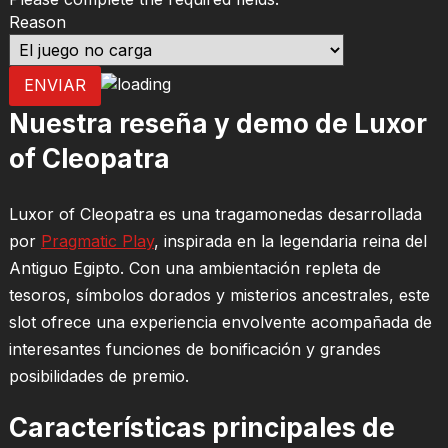
Reason
ENVIAR
Nuestra reseña y demo de Luxor
of Cleopatra
Luxor of Cleopatra es una tragamonedas desarrollada
por
Pragmatic Play
, inspirada en la legendaria reina del
Antiguo Egipto. Con una ambientación repleta de
tesoros, símbolos dorados y misterios ancestrales, este
slot ofrece una experiencia envolvente acompañada de
interesantes funciones de bonificación y grandes
posibilidades de premio.
Características principales de