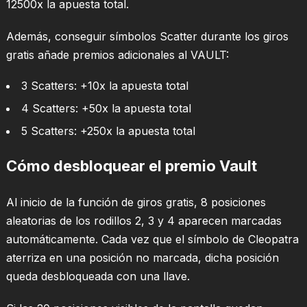
12500x la apuesta total.
Además, conseguir símbolos Scatter durante los giros
gratis añade premios adicionales al VAULT:
3 Scatters: +10x la apuesta total
4 Scatters: +50x la apuesta total
5 Scatters: +250x la apuesta total
Cómo desbloquear el premio Vault
Al inicio de la función de giros gratis, 8 posiciones
aleatorias de los rodillos 2, 3 y 4 aparecen marcadas
automáticamente. Cada vez que el símbolo de Cleopatra
aterriza en una posición no marcada, dicha posición
queda desbloqueada con una llave.