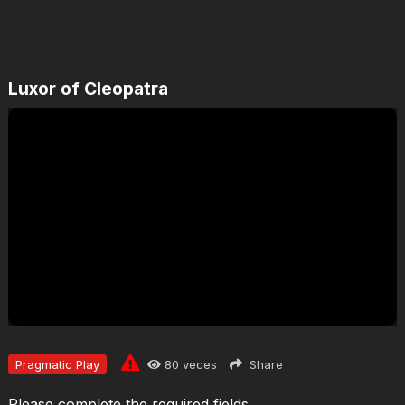
Luxor of Cleopatra
Jugar
Pragmatic Play
80
veces
Share
Please complete the required fields.