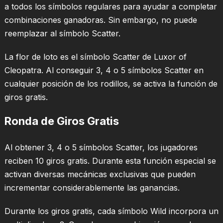
a todos los símbolos regulares para ayudar a completar
combinaciones ganadoras. Sin embargo, no puede
reemplazar al símbolo Scatter.
La flor de loto es el símbolo Scatter de Luxor of
Cleopatra. Al conseguir 3, 4 o 5 símbolos Scatter en
cualquier posición de los rodillos, se activa la función de
giros gratis.
Ronda de Giros Gratis
Al obtener 3, 4 o 5 símbolos Scatter, los jugadores
reciben 10 giros gratis. Durante esta función especial se
activan diversas mecánicas exclusivas que pueden
incrementar considerablemente las ganancias.
Durante los giros gratis, cada símbolo Wild incorpora un