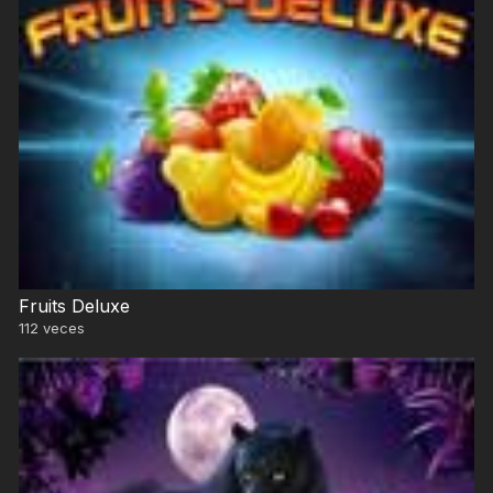
Fruits Deluxe
112
veces