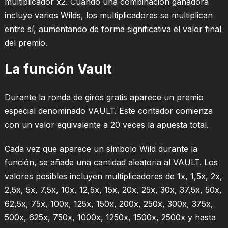
multiplicador x2. Cuando una combinación ganadora
incluye varios Wilds, los multiplicadores se multiplican
entre sí, aumentando de forma significativa el valor final
del premio.
La función Vault
Durante la ronda de giros gratis aparece un premio
especial denominado VAULT. Este contador comienza
con un valor equivalente a 20 veces la apuesta total.
Cada vez que aparece un símbolo Wild durante la
función, se añade una cantidad aleatoria al VAULT. Los
valores posibles incluyen multiplicadores de 1x, 1,5x, 2x,
2,5x, 5x, 7,5x, 10x, 12,5x, 15x, 20x, 25x, 30x, 37,5x, 50x,
62,5x, 75x, 100x, 125x, 150x, 200x, 250x, 300x, 375x,
500x, 625x, 750x, 1000x, 1250x, 1500x, 2500x y hasta