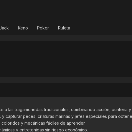
kJack
Keno
Poker
Ruleta
te a las tragamonedas tradicionales, combinando acción, puntería 
 y capturar peces, criaturas marinas y jefes especiales para obtene
s coloridos y mecánicas fáciles de aprender.
inámicas y entretenidas sin riesgo económico.