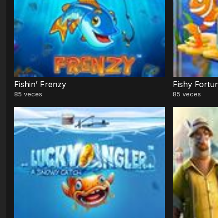
Fishin’ Frenzy
Fishy Fortu
85
veces
85
veces