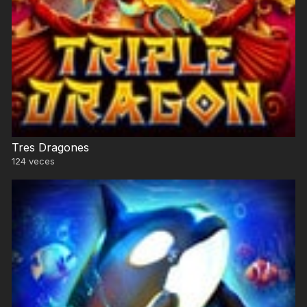
Tres Dragones
124
veces