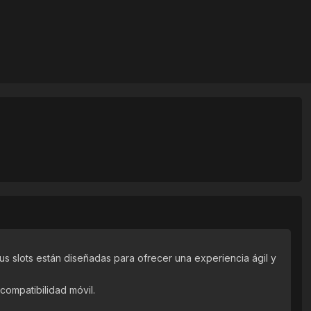
s slots están diseñadas para ofrecer una experiencia ágil y
compatibilidad móvil.