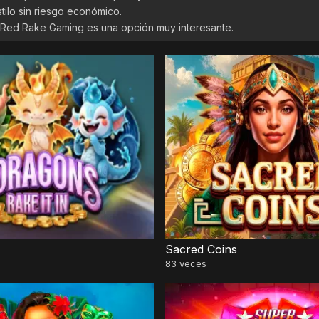
tilo sin riesgo económico.
, Red Rake Gaming es una opción muy interesante.
Sacred Coins
83
veces