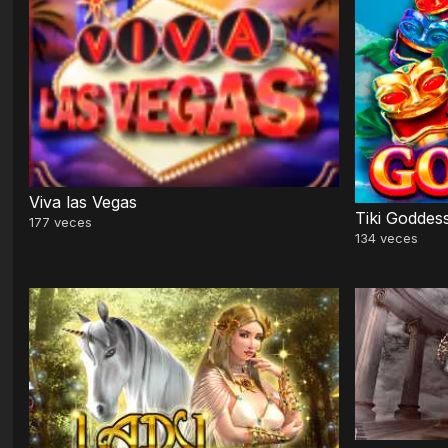
Viva las Vegas
Tiki Goddes
177
veces
134
veces