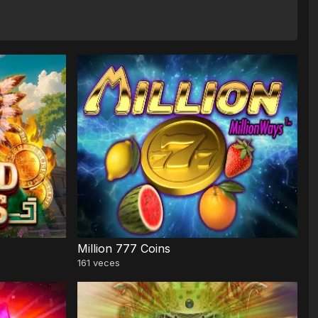
Million 777 Coins
161
veces