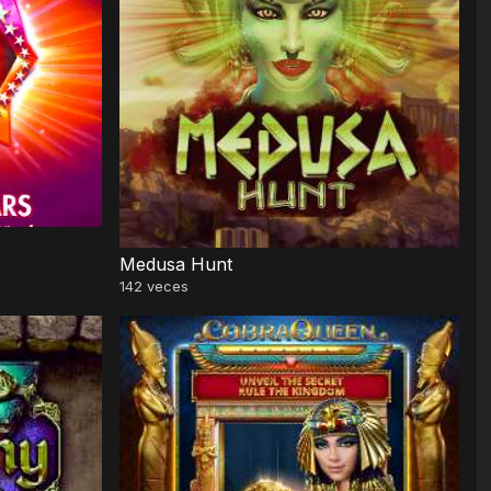
Medusa Hunt
142
veces