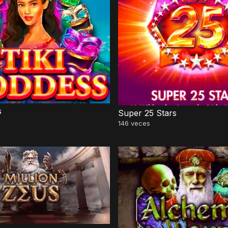
s
Super 25 Stars
146
veces