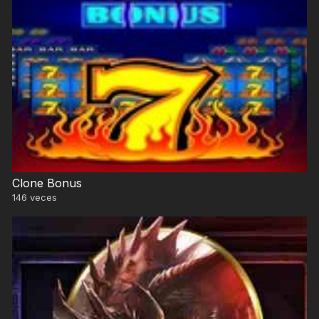
Clone Bonus
146
veces