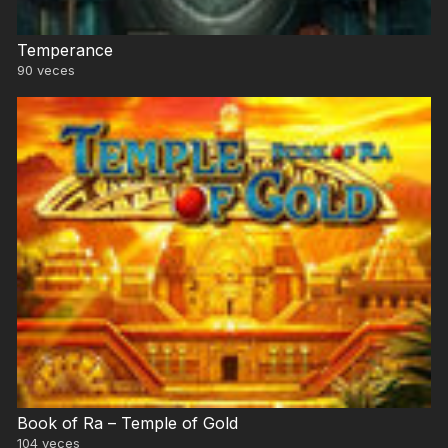
Temperance
90
veces
Book of Ra – Temple of Gold
104
veces