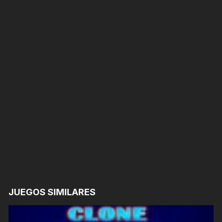
JUEGOS SIMILARES