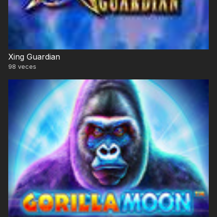
Xing Guardian
98
veces