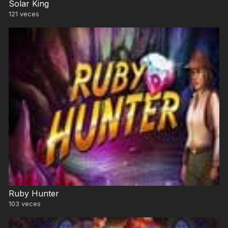
Solar King
121
veces
Ruby Hunter
103
veces