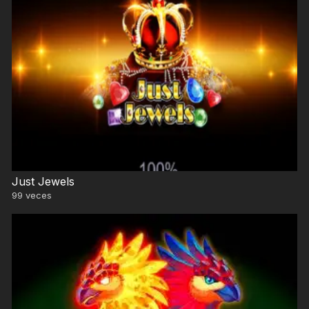
Just Jewels
99
veces