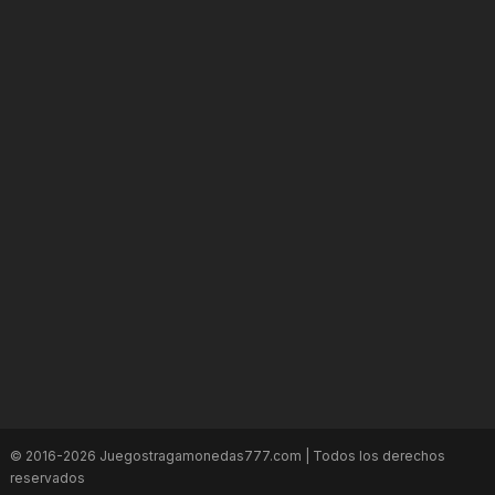
© 2016-2026
Juegostragamonedas777.com | Todos los derechos
reservados