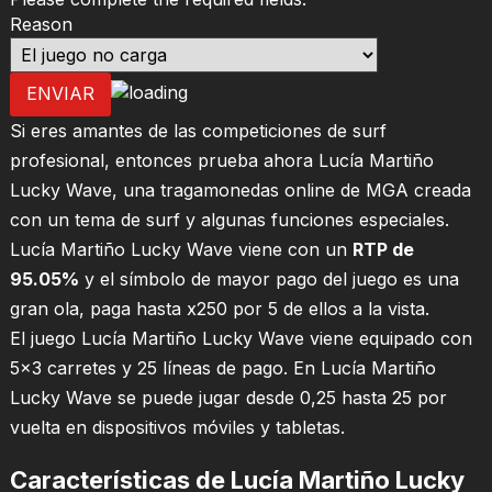
Reason
ENVIAR
Si eres amantes de las competiciones de surf
profesional, entonces prueba ahora Lucía Martiño
Lucky Wave, una tragamonedas online de MGA creada
con un tema de surf y algunas funciones especiales.
Lucía Martiño Lucky Wave viene con un
RTP de
95.05%
y el símbolo de mayor pago del juego es una
gran ola, paga hasta x250 por 5 de ellos a la vista.
El juego Lucía Martiño Lucky Wave viene equipado con
5×3 carretes y 25 líneas de pago. En Lucía Martiño
Lucky Wave se puede jugar desde 0,25 hasta 25 por
vuelta en dispositivos móviles y tabletas.
Características de Lucía Martiño Lucky