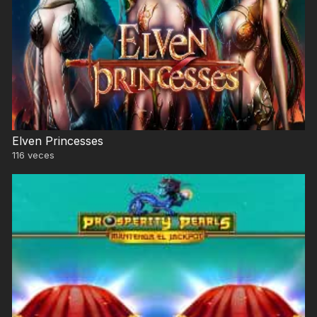
Elven Princesses
116
veces