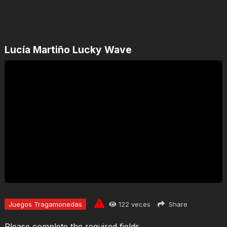
Lucía Martiño Lucky Wave
Jugar
Juegos Tragamonedas
122
veces
Share
Please complete the required fields.