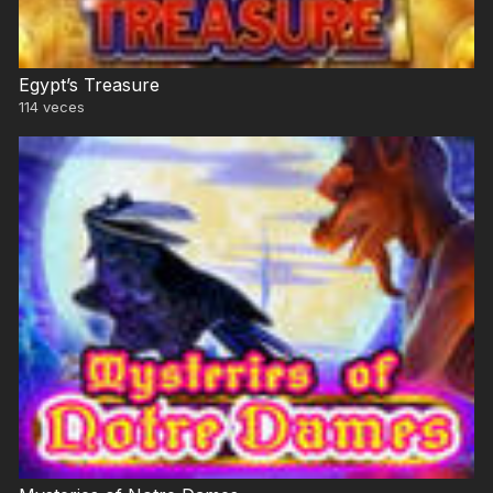
Egypt’s Treasure
114
veces