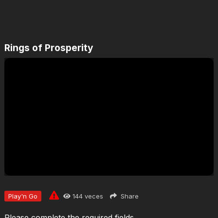
Rings of Prosperity
Jugar
Play'n Go
144
veces
Share
Please complete the required fields.