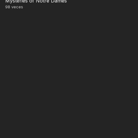
Mysteries of Notre Dames
98
veces