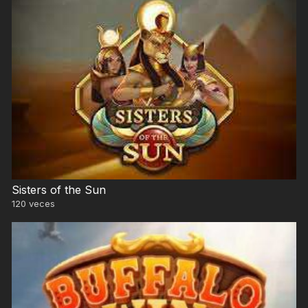
Sisters of the Sun
120
veces