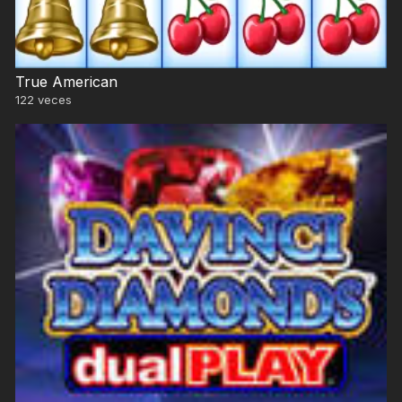
True American
122
veces