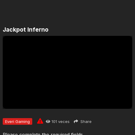
Jackpot Inferno
Jugar
Everi Gaming
101
veces
Share
Please complete the required fields.