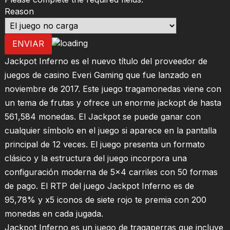
Reason
ENVIAR
Jackpot Inferno es el nuevo título del proveedor de
juegos de casino Everi Gaming que fue lanzado en
noviembre de 2017. Este juego tragamonedas viene con
un tema de frutas y ofrece un enorme jackopt de hasta
561,584 monedas. El Jackpot se puede ganar con
cualquier símbolo en el juego si aparece en la pantalla
principal de 12 veces. El juego presenta un formato
clásico y la estructura del juego incorpora una
configuración moderna de 5×4 carriles con 50 formas
de pago. El RTP del juego Jackpot Inferno es de
95,78% y x5 iconos de siete rojo te premia con 200
monedas en cada jugada.
Jackpot Inferno es un juego de tragaperras que incluye