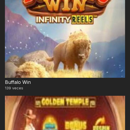
Buffalo Win
139
veces