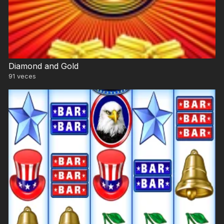
Diamond and Gold
91
veces