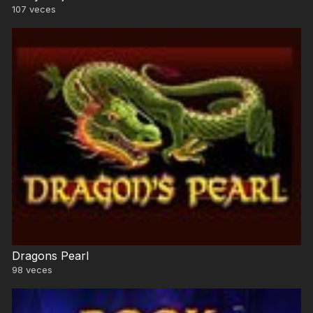
107
veces
Dragons Pearl
98
veces