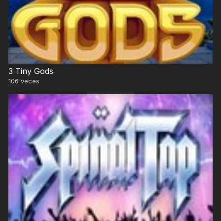
3 Tiny Gods
106
veces