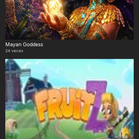
Mayan Goddess
24
veces