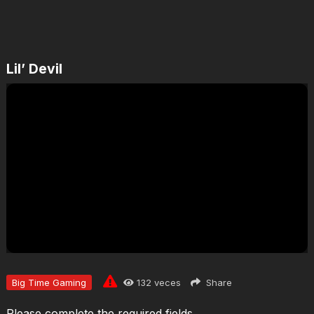
Lil’ Devil
Jugar
Big Time Gaming
132
veces
Share
Please complete the required fields.