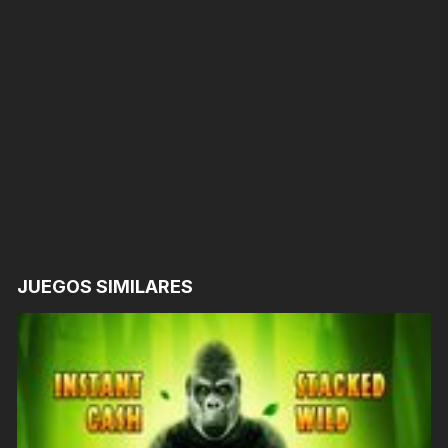
JUEGOS SIMILARES