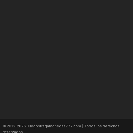
© 2016-2026
Juegostragamonedas777.com | Todos los derechos
reservados