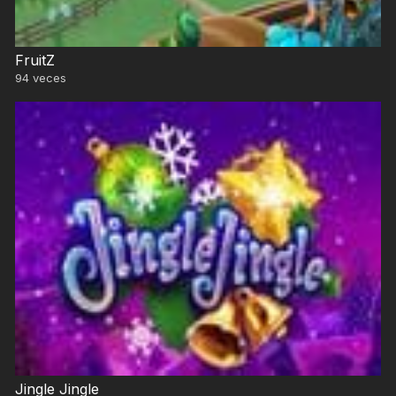
FruitZ
94
veces
Jingle Jingle