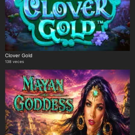
Clover Gold
138
veces