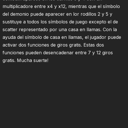
multiplicadore entre x4 y x12, mientras que el símbolo
del demonio puede aparecer en lor rodillos 2 y 5 y
sustituye a todos los símbolos de juego excepto el de
scatter representado por una casa en llamas. Con la
ayuda del símbolo de casa en llamas, el jugador puede
activar dos funciones de giros gratis. Estas dos
funciones pueden desencadenar entre 7 y 12 giros
gratis. Mucha suerte!