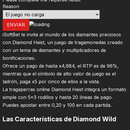
Reason
ENVIAR
iSoftBet te invita al mundo de los diamantes preciosos
con Diamond Heist, un juego de tragamonedas creado
con un tema de diamantes y multiplicadores de
bonificaciones.
Ofrece un pago de hasta x4,684, el RTP es de 96%,
mientras que el símbolo de alto valor de juego es el
ladrón, paga x5 por cinco de ellos a la vista.
La tragaperras online Diamond Heist integra un formato
simple con 5×3 rodillos y hasta 20 líneas de pago.
Puedes apostar entre 0,20 y 100 en cada partida.
Las Características de Diamond Wild