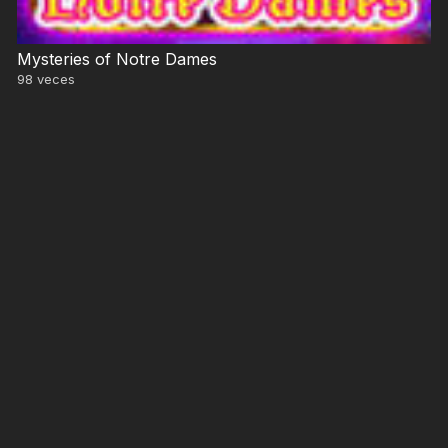
Mysteries of Notre Dames
98
veces