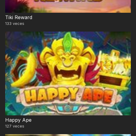
Tiki Reward
133
veces
Happy Ape
127
veces