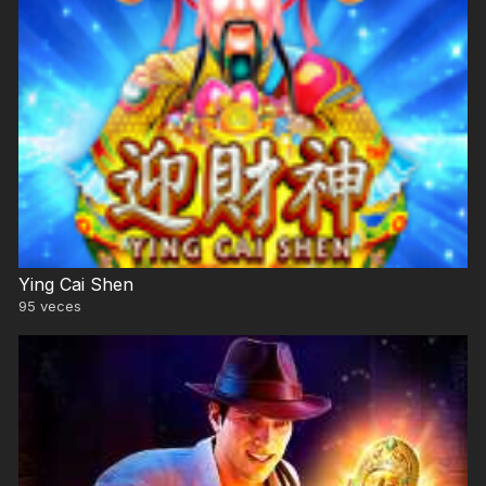
Ying Cai Shen
95
veces