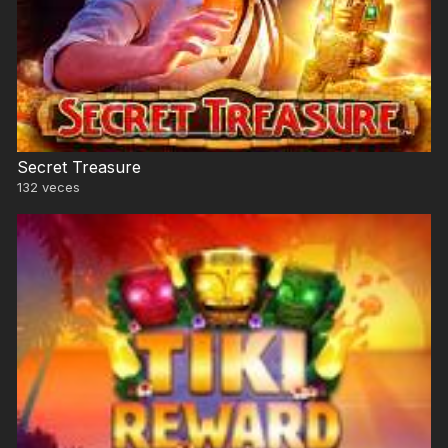
Secret Treasure
132
veces