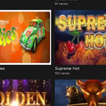
91
veces
ies
Supreme Hot
102
veces