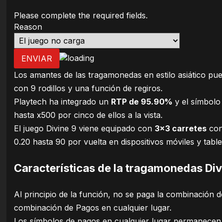
Please complete the required fields.
Reason
ENVIAR
Los amantes de las tragamonedas en estilo asiático pu
con 9 rodillos y una función de regiros.
Playtech ha integrado un
RTP de 95.90%
y el símbolo
hasta x500 por cinco de ellos a la vista.
El juego Divine 9 viene equipado con
3×3 carretes
con
0.20 hasta 90 por vuelta en dispositivos móviles y table
Características de la tragamonedas Div
Al principio de la función, no se paga la combinación 
combinación de Pagos en cualquier lugar.
Los símbolos de pagos en cualquier lugar permanecen e