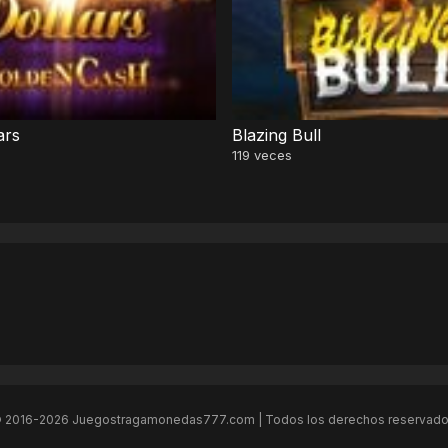
ars
Blazing Bull
119
veces
 2016-2026
Juegostragamonedas777.com | Todos los derechos reservad