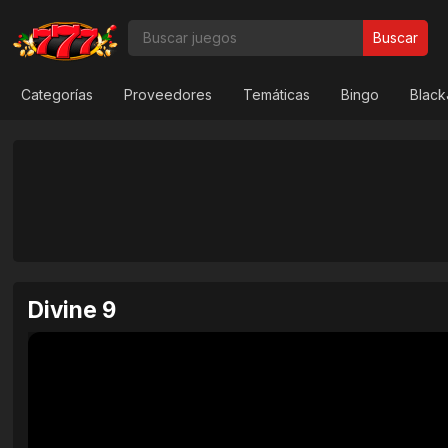
Buscar
Categorías
Proveedores
Temáticas
Bingo
Blac
Divine 9