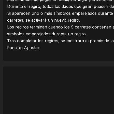
Durante el regiro, todos los dados que giran pueden d
Si aparecen uno o más símbolos emparejados durante 
carretes, se activará un nuevo regiro.
Los regiros terminan cuando los 9 carretes contiene
símbolos emparejados durante un regiro.
Tras completar los regiros, se mostrará el premio de 
Función Apostar.