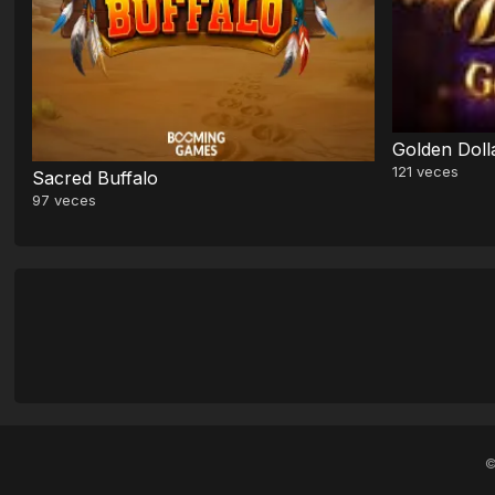
Golden Doll
121
veces
Sacred Buffalo
97
veces
©