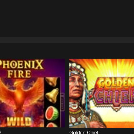
e
Golden Chief