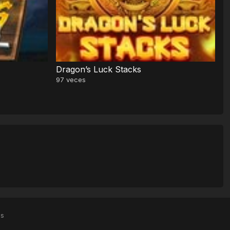
Dragon’s Luck Stacks
97
veces
os