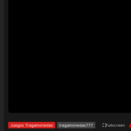
Jugar
Juegos Tragamonedas
tragamonedas777
·
Fullscreen