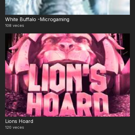
White Buffalo -Microgaming
108
veces
Lions Hoard
120
veces