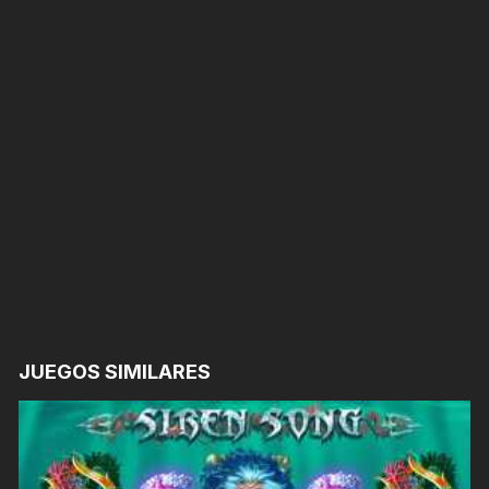
JUEGOS SIMILARES