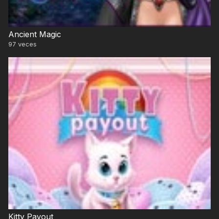
Ancient Magic
97
veces
Kitty Payout