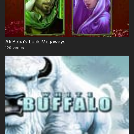
Ali Baba’s Luck Megaways
129
veces