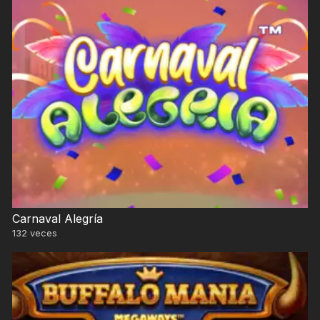
Carnaval Alegría
132
veces