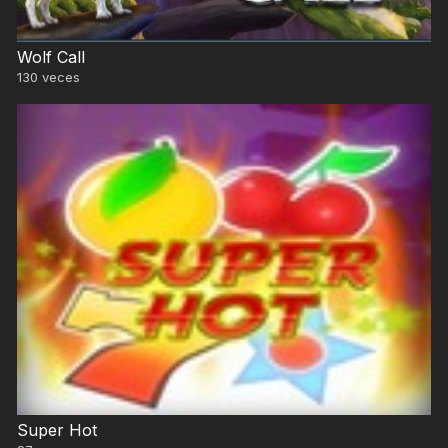
Wolf Call
130
veces
Super Hot