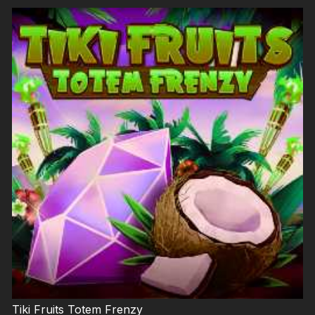
Tiki Fruits Totem Frenzy