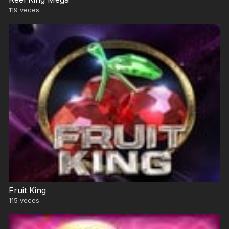
119
veces
Fruit King
115
veces