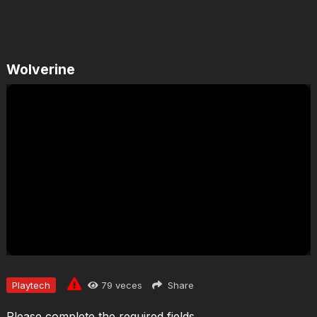
Wolverine
Jugar
Playtech
79
veces
Share
Please complete the required fields.