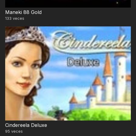
Maneki 88 Gold
133
veces
Cindereela Deluxe
95
veces