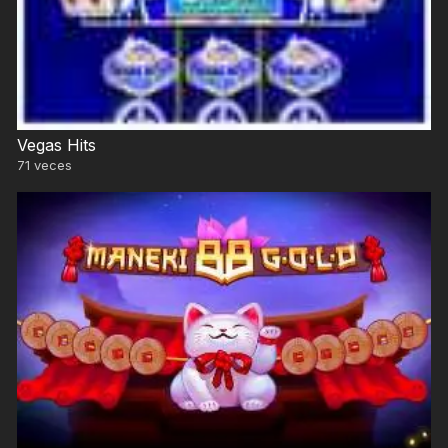
Vegas Hits
71
veces