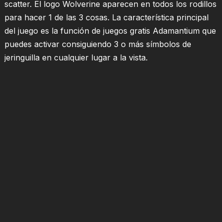
scatter. El logo Wolverine aparecen en todos los rodillos
para hacer 1 de las 3 cosas. La característica principal
del juego es la función de juegos gratis Adamantium que
puedes activar consiguiendo 3 o más símbolos de
jeringuilla en cualquier lugar a la vista.