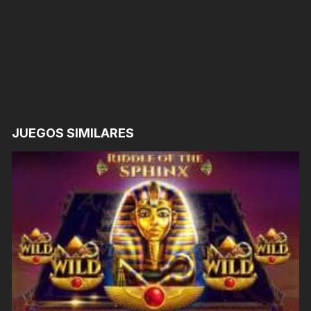
JUEGOS SIMILARES