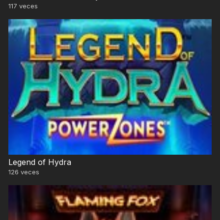
117
veces
Legend of Hydra
126
veces