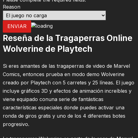
Reason
ENVIAR
Reseña de la Tragaperras Online
Wolverine de Playtech
Si eres amantes de las tragaperras de video de Marvel
Comics, entonces prueba en modo demo Wolverine
creado por Playtech con 5 carretes y 25 líneas. El juego
incluye gráficos 3D y efectos de animación increíbles y
viene equipado conuna serie de fantásticas
características especiales donde puedes activar una
ronda de giros gratis y uno de los 4 diferentes botes
progresivo.