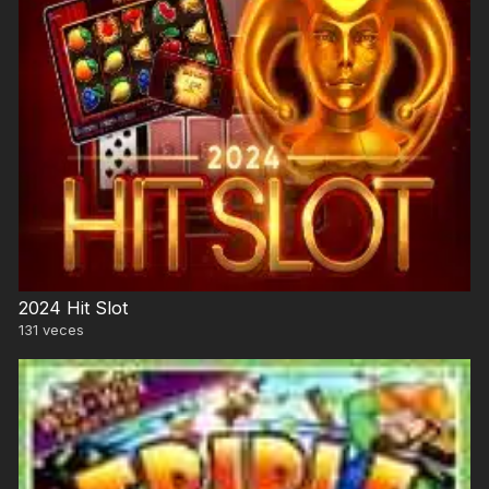
2024 Hit Slot
131
veces