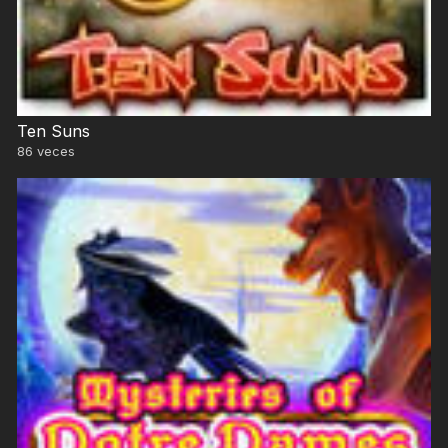
Ten Suns
86
veces