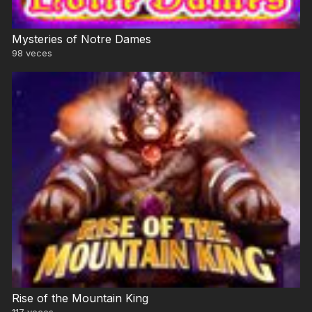
Mysteries of Notre Dames
98
veces
Rise of the Mountain King