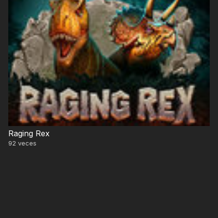
Raging Rex
92
veces