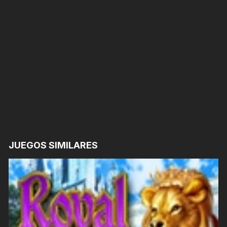
JUEGOS SIMILARES