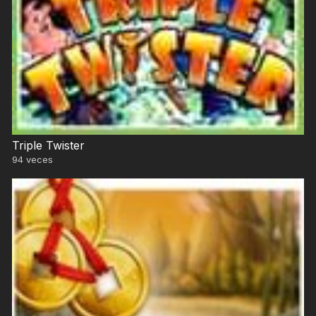
Triple Twister
94
veces