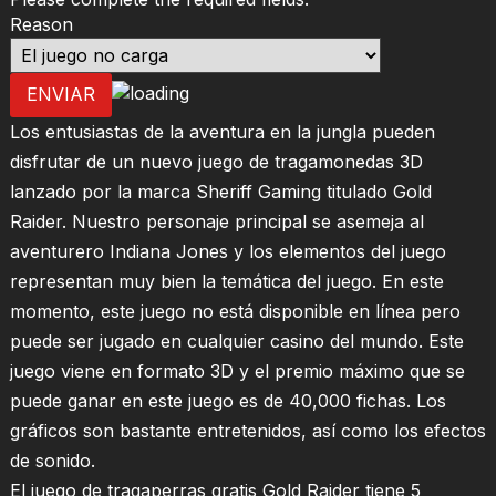
Reason
ENVIAR
Los entusiastas de la aventura en la jungla pueden
disfrutar de un nuevo juego de tragamonedas 3D
lanzado por la marca Sheriff Gaming titulado Gold
Raider. Nuestro personaje principal se asemeja al
aventurero Indiana Jones y los elementos del juego
representan muy bien la temática del juego. En este
momento, este juego no está disponible en línea pero
puede ser jugado en cualquier casino del mundo. Este
juego viene en formato 3D y el premio máximo que se
puede ganar en este juego es de 40,000 fichas. Los
gráficos son bastante entretenidos, así como los efectos
de sonido.
El juego de tragaperras gratis Gold Raider tiene 5