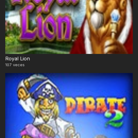
Royal Lion
107
veces