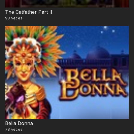
The Catfather Part II
98
veces
Bella Donna
78
veces