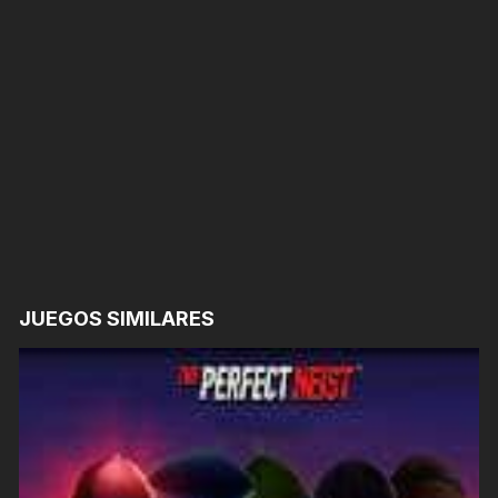
JUEGOS SIMILARES