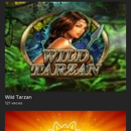
Wild Tarzan
121
veces