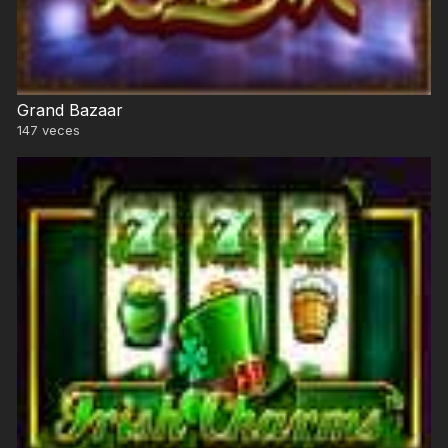
Grand Bazaar
147
veces