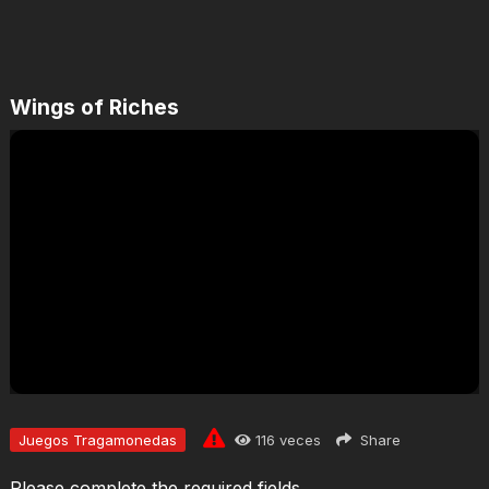
Wings of Riches
Jugar
Juegos Tragamonedas
116
veces
Share
Please complete the required fields.