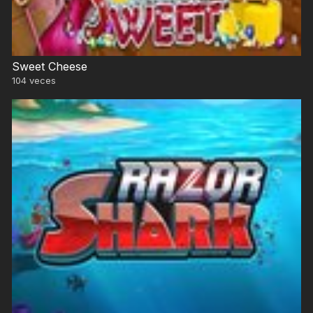
Sweet Cheese
104
veces