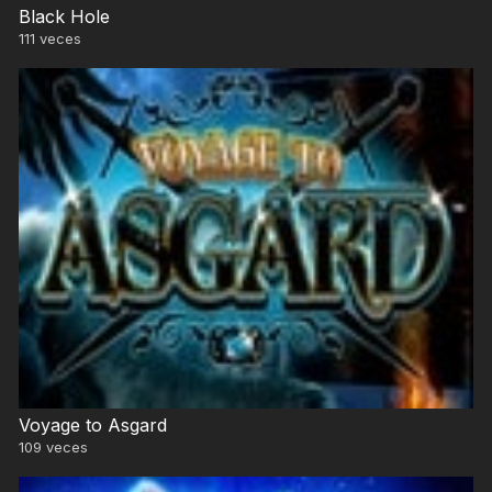
Black Hole
111
veces
Voyage to Asgard
109
veces