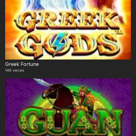
Greek Fortune
146
veces