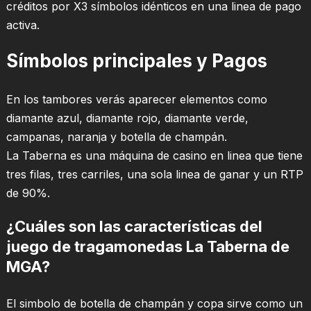
créditos por X3 símbolos idénticos en una linea de pago
activa.
Símbolos principales y Pagos
En los tambores verás aparecer elementos como
diamante azul, diamante rojo, diamante verde,
campanas, naranja y botella de champán.
La Taberna es una máquina de casino en linea que tiene
tres filas, tres carriles, una sola linea de ganar y un RTP
de 90%.
¿Cuáles son las características del
juego de tragamonedas La Taberna de
MGA?
El simbolo de botella de champán y copa sirve como un