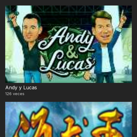
Andy y Lucas
126
veces