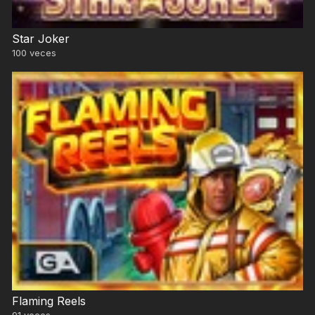
Star Joker
100
veces
Flaming Reels
91
veces