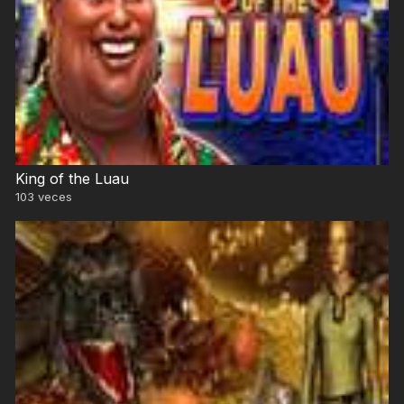
King of the Luau
103
veces