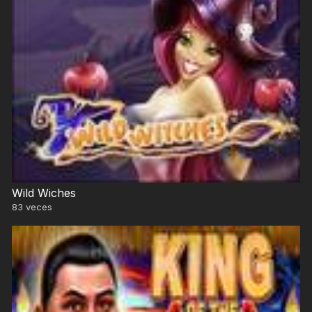
Wild Wiches
83
veces