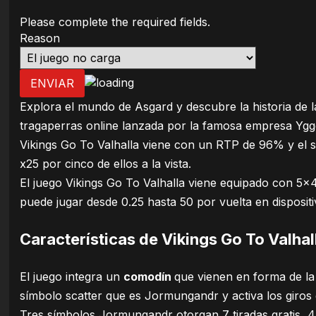
Please complete the required fields.
Reason
ENVIAR
Explora el mundo de Asgard y descubre la historia de l
tragaperras online lanzada por la famosa empresa Yggd
Vikings Go To Valhalla viene con un RTP de 96% y el 
x25 por cinco de ellos a la vista.
El juego Vikings Go To Valhalla viene equipado con 5×4
puede jugar desde 0.25 hasta 50 por vuelta en dispositi
Características de Vikings Go To Valhal
El juego integra un
comodín
que vienen en forma de la 
símbolo scatter que es Jormungandr y activa los giros g
Tres símbolos Jormungandr otorgan 7 tiradas gratis, 4