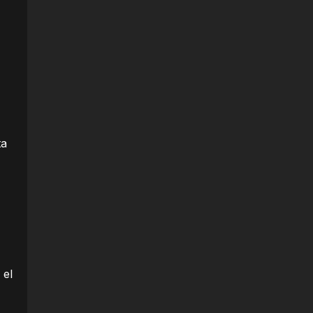
ta
e
 el