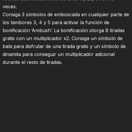
veces.
Consiga 3 símbolos de emboscada en cualquier parte de
los tambores 3, 4 y 5 para activar la función de
bonificación ‘Ambush’. La bonificación otorga 8 tiradas
gratis con un multiplicador x2. Consiga un símbolo de
bala para disfrutar de una tirada gratis y un símbolo de
dinamita para conseguir un multiplicador adicional
durante el resto de tiradas.