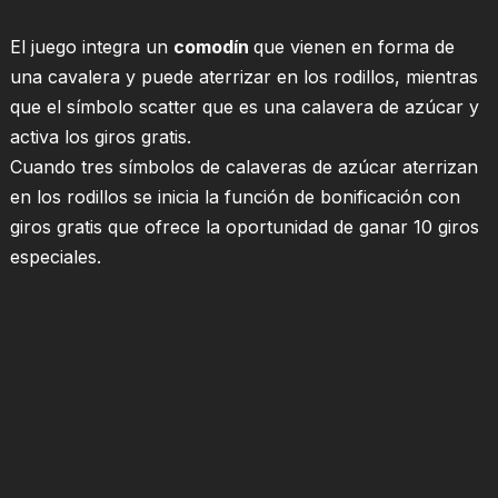
El juego integra un
comodín
que vienen en forma de
una cavalera y puede aterrizar en los rodillos, mientras
que el símbolo scatter que es una calavera de azúcar y
activa los giros gratis.
Cuando tres símbolos de calaveras de azúcar aterrizan
en los rodillos se inicia la función de bonificación con
giros gratis que ofrece la oportunidad de ganar 10 giros
especiales.