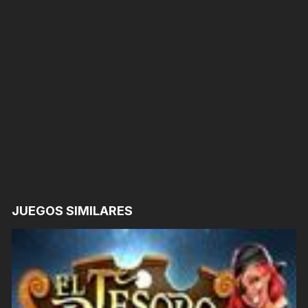
JUEGOS SIMILARES