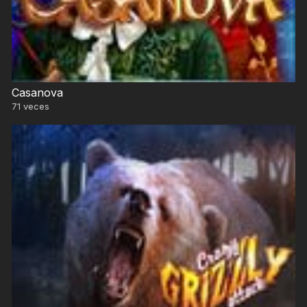
Casanova
71
veces