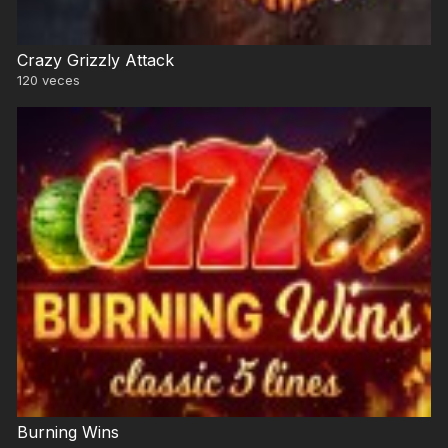
Crazy Grizzly Attack
120
veces
Burning Wins