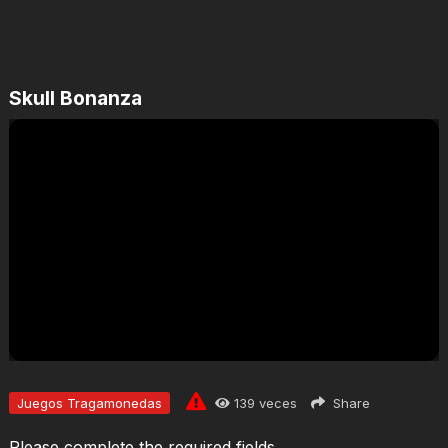
Skull Bonanza
Jugar
Juegos Tragamonedas
139
veces
Share
Please complete the required fields.