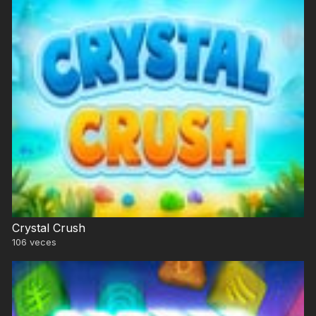
Crystal Crush
106
veces