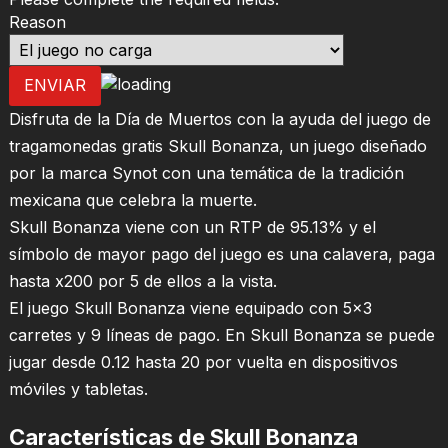
Reason
ENVIAR
Disfruta de la Día de Muertos con la ayuda del juego de
tragamonedas gratis Skull Bonanza, un juego diseñado
por la marca Synot con una temática de la tradición
mexicana que celebra la muerte.
Skull Bonanza viene con un RTP de 95.13% y el
símbolo de mayor pago del juego es una calavera, paga
hasta x200 por 5 de ellos a la vista.
El juego Skull Bonanza viene equipado con 5×3
carretes y 9 líneas de pago. En Skull Bonanza se puede
jugar desde 0.12 hasta 20 por vuelta en dispositivos
móviles y tabletas.
Características de Skull Bonanza