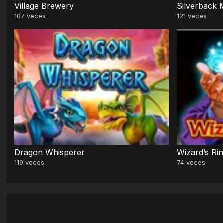
Village Brewery
Silverback M
107
veces
121
veces
Dragon Whisperer
Wizard’s Ri
119
veces
74
veces