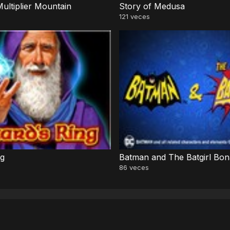
ultiplier Mountain
Story of Medusa
121
veces
ng
Batman and The Batgirl Bo
86
veces