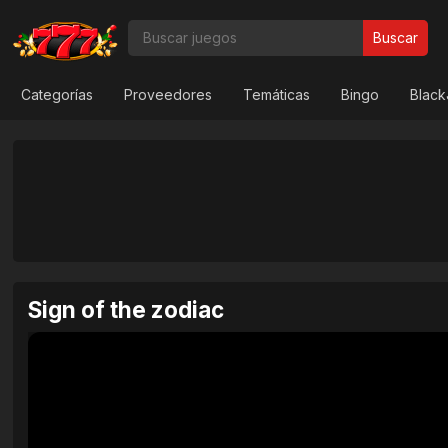
Buscar
Categorías
Proveedores
Temáticas
Bingo
Blac
Sign of the zodiac