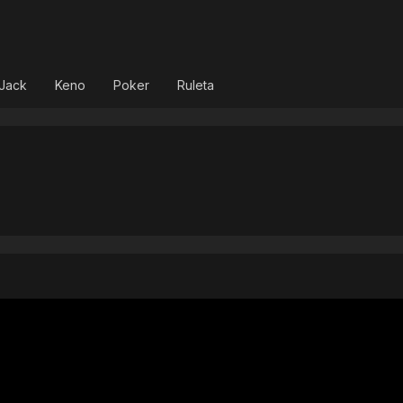
kJack
Keno
Poker
Ruleta