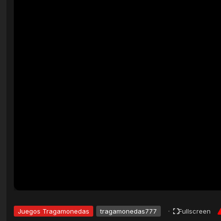
Jugar
Juegos Tragamonedas
tragamonedas777
·
Fullscreen