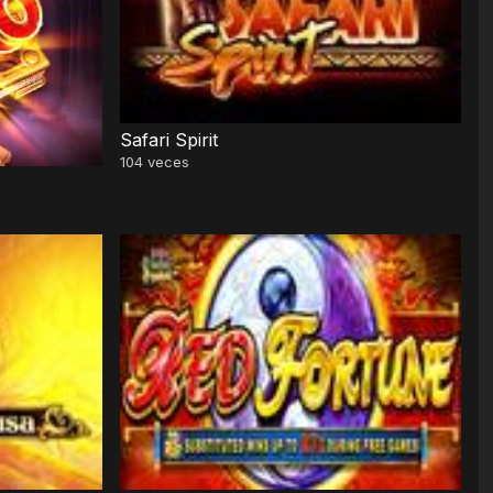
Safari Spirit
104
veces