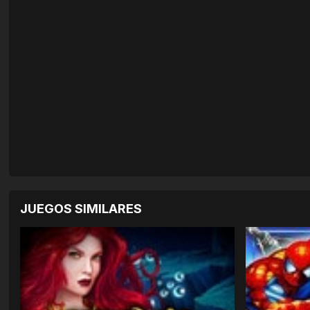
JUEGOS SIMILARES