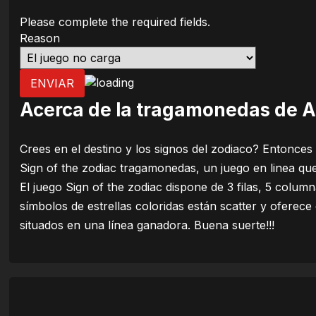
Please complete the required fields.
Reason
ENVIAR
Acerca de la tragamonedas de As
Crees en el destino y los signos del zodiaco? Entonces 
Sign of the zodiac tragamonedas, un juego en linea que
El juego Sign of the zodiac dispone de 3 filas, 5 colu
símbolos de estrellas coloridas están scatter y oferece 
situados en una línea ganadora. Buena suerte!!!