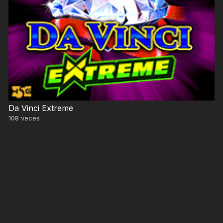
Da Vinci Extreme
108
veces