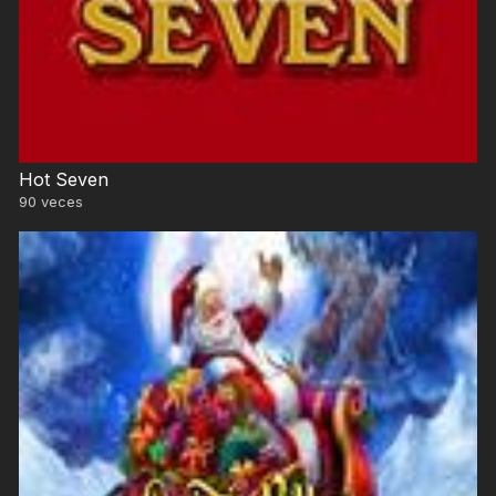
Hot Seven
90
veces