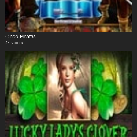
Cinco Piratas
84
veces