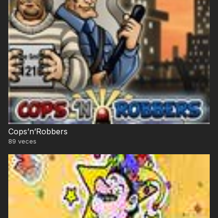
Cops’n’Robbers
89
veces