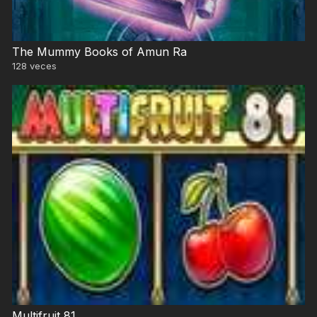
The Mummy Books of Amun Ra
128
veces
Multifruit 81