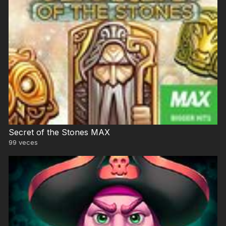
Secret of the Stones MAX
99
veces