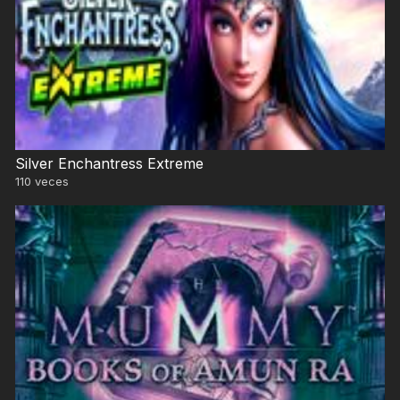
Silver Enchantress Extreme
110
veces