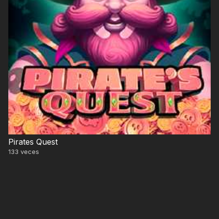
Pirates Quest
133
veces