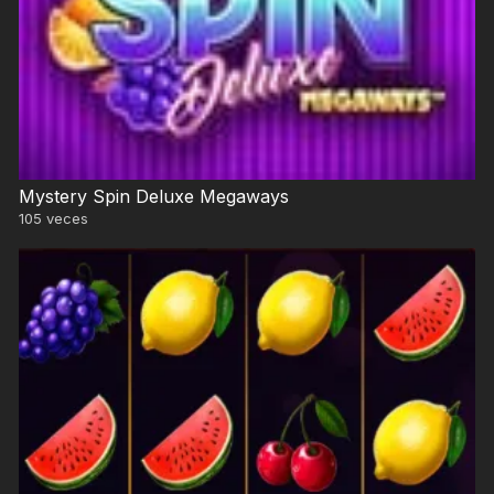
Mystery Spin Deluxe Megaways
105
veces