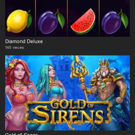
Diamond Deluxe
145
veces
Gold of Sirens