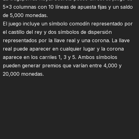
5×3 columnas con 10 líneas de apuesta fijas y un saldo
de 5,000 monedas.
El juego incluye un símbolo comodín representado por
el castillo del rey y dos símbolos de dispersión
representados por la llave real y una corona. La llave
real puede aparecer en cualquier lugar y la corona
aparece en los carriles 1, 3 y 5. Ambos símbolos
pueden generar premios que varían entre 4,000 y
20,000 monedas.