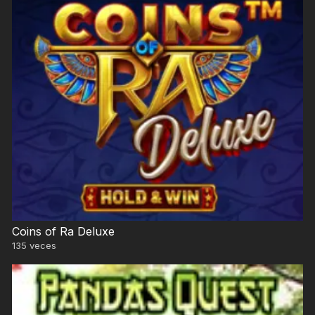
Coins of Ra Deluxe
135
veces