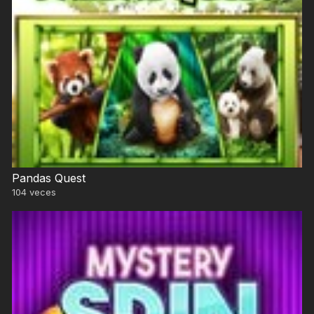
Pandas Quest
104
veces