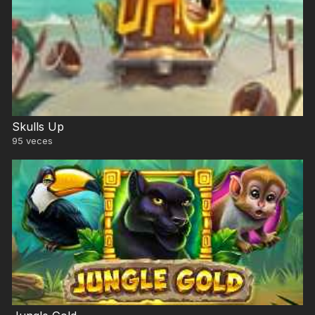
Skulls Up
95
veces