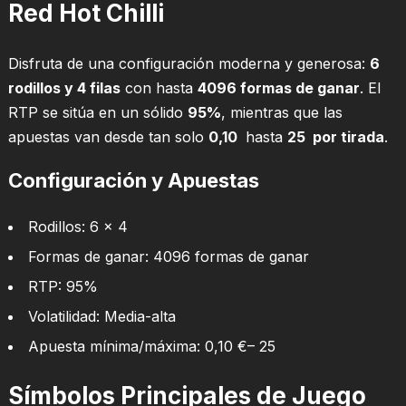
Red Hot Chilli
Disfruta de una configuración moderna y generosa:
6
rodillos y 4 filas
con hasta
4096 formas de ganar
. El
RTP se sitúa en un sólido
95%
, mientras que las
apuestas van desde tan solo
0,10
hasta
25 por tirada
.
Configuración y Apuestas
Rodillos: 6 × 4
Formas de ganar: 4096 formas de ganar
RTP: 95%
Volatilidad: Media-alta
Apuesta mínima/máxima: 0,10 €– 25
Símbolos Principales de Juego