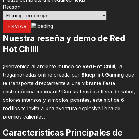
Reason
ENVIAR
Nuestra reseña y demo de Red
Hot Chilli
¡Bienvenido al ardiente mundo de
Red Hot Chilli
, la
tragamonedas online creada por
Blueprint Gaming
que
te transporta directamente a una vibrante fiesta
gastronómica mexicana! Con su temática llena de sabor,
colores intensos y símbolos picantes, este slot de 6
rodillos te invita a una aventura explosiva llena de
premios calientes.
Características Principales de