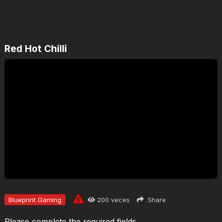
Red Hot Chilli
Jugar
Blueprint Gaming
200
veces
Share
Please complete the required fields.