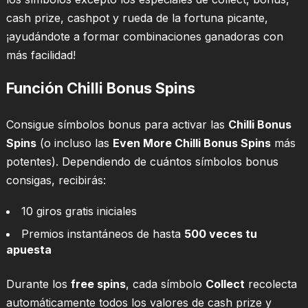
cash prize, cashpot y rueda de la fortuna picante,
¡ayudándote a formar combinaciones ganadoras con
más facilidad!
Función Chilli Bonus Spins
Consigue símbolos bonus para activar las
Chilli Bonus
Spins
(o incluso las
Even More Chilli Bonus Spins
más
potentes). Dependiendo de cuántos símbolos bonus
consigas, recibirás:
10 giros gratis iniciales
Premios instantáneos de hasta
500 veces tu
apuesta
Durante los
free spins
, cada símbolo
Collect
recolecta
automáticamente todos los valores de cash prize y