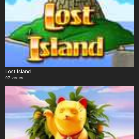
Lost Island
97
veces