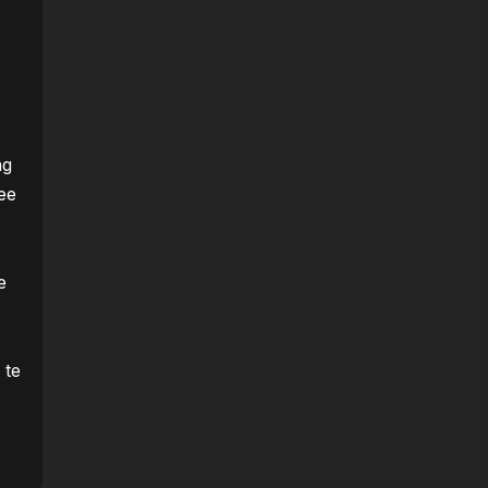
ng
see
e
 te