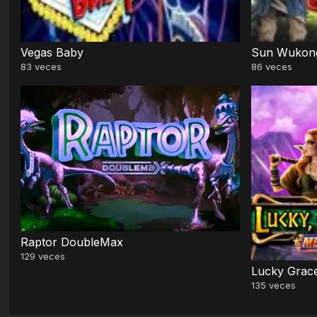
Vegas Baby
Sun Wukon
83
veces
86
veces
Raptor DoubleMax
129
veces
Lucky Grac
135
veces