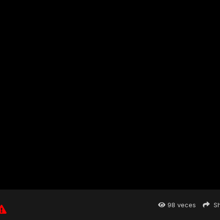
98
veces
Sh