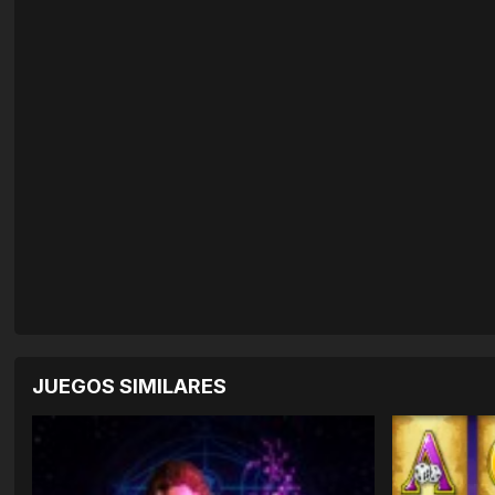
JUEGOS SIMILARES