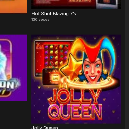
Hot Shot Blazing 7’s
130
veces
Jolly Queen