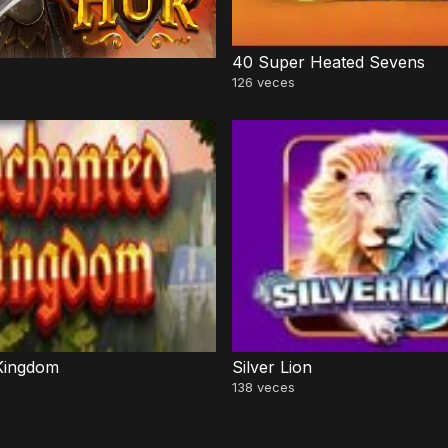
40 Super Heated Sevens
126
veces
Kingdom
Silver Lion
138
veces