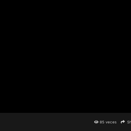
85
veces
Sh