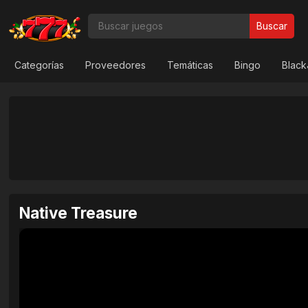
Buscar
Categorías
Proveedores
Temáticas
Bingo
Blac
Native Treasure