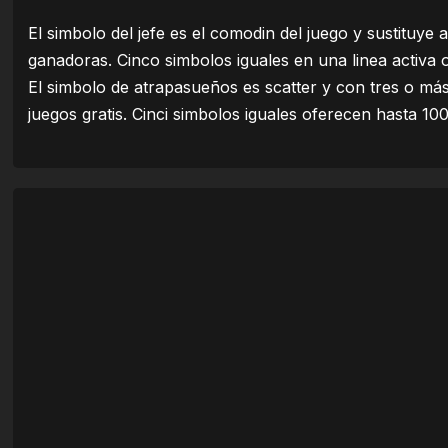
El simbolo del jefe es el comodin del juego y sustituy
ganadoras. Cinco simbolos iguales en una linea activ
El simbolo de atrapasueños es scatter y con tres o más
juegos gratis. Cinci simbolos iguales oferecen hasta 100 