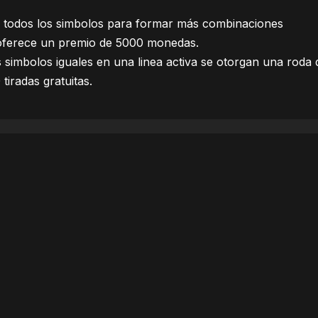
e a todos los simbolos para formar más combinaciones
a oferece un premio de 5000 monedas.
 simbolos iguales en una linea activa se otorgan una roda 
tiradas gratuitas.