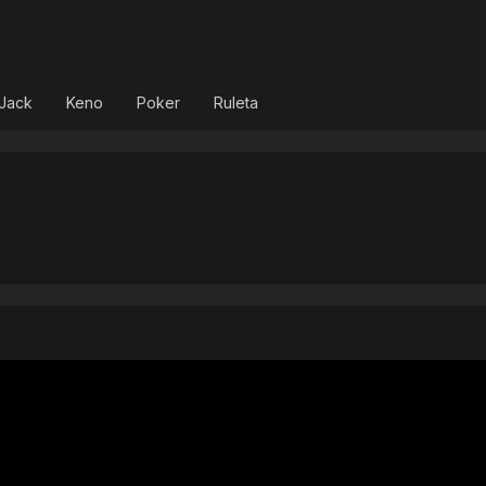
kJack
Keno
Poker
Ruleta