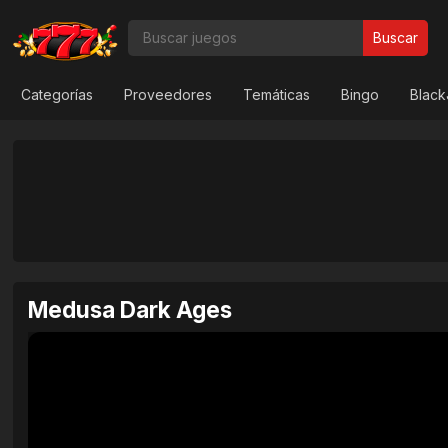
Buscar
Categorías
Proveedores
Temáticas
Bingo
Blac
Medusa Dark Ages