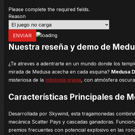
Please complete the required fields.
Reason
ENVIAR
Nuestra reseña y demo de Medu
¿Te atreves a adentrarte en un mundo donde los templ
mirada de Medusa acecha en cada esquina?
Medusa D
misteriosa de la
mitología griega
, con atmósfera oscura
Características Principales de
Desarrollada por Skywind, esta tragamonedas combina 
mecánica Scatter Pays y cascadas ganadoras. Funciona 
premios frecuentes con potencial explosivo en las ron