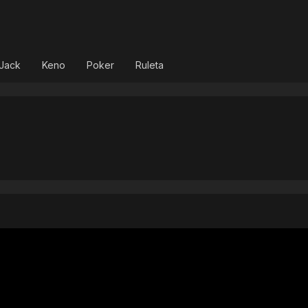
kJack
Keno
Poker
Ruleta