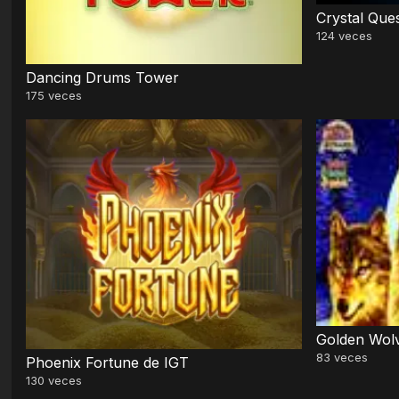
Crystal Que
124
veces
Dancing Drums Tower
175
veces
Golden Wol
83
veces
Phoenix Fortune de IGT
130
veces