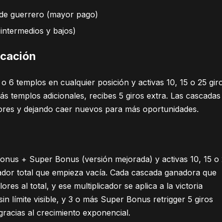
 de guerrero (mayor pago)
 intermedios y bajos)
icación
o 6 templos en cualquier posición y activas 10, 15 o 25 gir
ás templos adicionales, recibes 5 giros extra. Las cascadas
ores y dejando caer nuevos para más oportunidades.
onus + Super Bonus (versión mejorada) y activas 10, 15 o
ador total que empieza vacía. Cada cascada ganadora que
es al total, y ese multiplicador se aplica a la victoria
in límite visible, y 3 o más Super Bonus retrigger 5 giros
gracias al crecimiento exponencial.