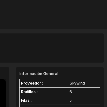
Información General
Proveedor :
Skywind
Rodillos :
6
Filas :
5