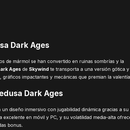
sa Dark Ages
os de mármol se han convertido en ruinas sombrías y la
ark Ages
de
Skywind
te transporta a una versión gótica y
, gráficos impactantes y mecánicas que premian la valentía
 Medusa Dark Ages
un diseño inmersivo con jugabilidad dinámica gracias a su
excelente en móvil y PC, y su volatilidad media-alta ofrec
das bonus.