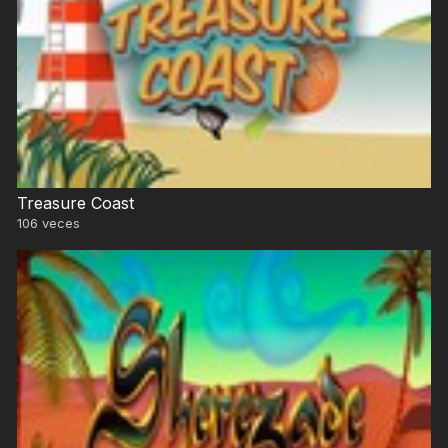
Treasure Coast
106
veces