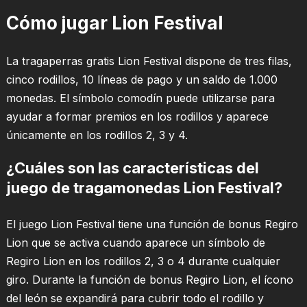
Cómo jugar Lion Festival
La tragaperras gratis Lion Festival dispone de tres filas,
cinco rodillos, 10 líneas de pago y un saldo de 1.000
monedas. El símbolo comodín puede utilizarse para
ayudar a formar premios en los rodillos y aparece
únicamente en los rodillos 2, 3 y 4.
¿Cuáles son las características del
juego de tragamonedas Lion Festival?
El juego Lion Festival tiene una función de bonus Regiro
Lion que se activa cuando aparece un símbolo de
Regiro Lion en los rodillos 2, 3 o 4 durante cualquier
giro. Durante la función de bonus Regiro Lion, el ícono
del león se expandirá para cubrir todo el rodillo y