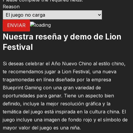
Reason
ENVIAR
Nuestra reseña y demo de Lion
Festival
Si deseas celebrar el Año Nuevo Chino al estilo chino,
te recomendamos jugar a Lion Festival, una nueva
tragamonedas en línea diseñada por la empresa
Blueprint Gaming con una gran variedad de
oportunidades para ganar. Tiene un aspecto bien
definido, incluye la mejor resolución gráfica y la
temática del juego está inspirada en la cultura china. El
juego incluye una imagen de fondo rojo y el símbolo de
mayor valor del juego es una niña.