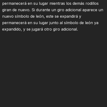
permanecerá en su lugar mientras los demás rodillos
giran de nuevo. Si durante un giro adicional aparece un
nuevo símbolo de león, este se expandirá y
permanecerá en su lugar junto al símbolo de león ya
expandido, y se jugará otro giro adicional.