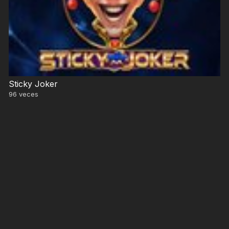
Sticky Joker
96
veces