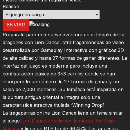
Reason
ENVIAR
Prepárate para una nueva aventura en el templo de los
dragones con Lion Dance, otra tragamonedas de video
desarrollada por Gameplay Interactive con gráficos 3D
de alta calidad y hasta 27 formas de ganar diferentes. La
interfaz del juego es moderna pero incluye una
configuración clásica de 3×3 carriles donde se han
incorporado un número de 27 formas de ganar y un
saldo de 2,000 monedas. Su temática está inspirada en
la cultura antigua oriental e integra solo una
característica atractiva titulada ‘Winning Drop’.
La tragaperras online Lion Dance tiene un tema similar
al juego
Lion Dance creado por la marca Red Tiger
Gaming
y tiene un RTP fijo de 96.45%. Las apuestas