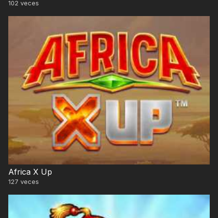
102
veces
Africa X Up
127
veces