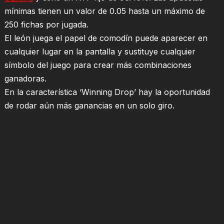
mínimas tienen un valor de 0.05 hasta un máximo de
250 fichas por jugada.
El león juega el papel de comodín puede aparecer en
cualquier lugar en la pantalla y sustituye cualquier
símbolo del juego para crear más combinaciones
ganadoras.
En la característica ‘Winning Drop’ hay la oportunidad
de rodar aún más ganancias en un solo giro.