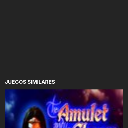
JUEGOS SIMILARES