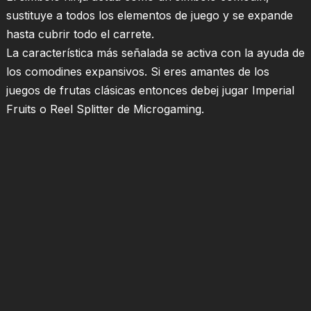
sustituye a todos los elementos de juego y se expande
hasta cubrir todo el carrete.
La característica más señalada se activa con la ayuda de
los comodines expansivos. Si eres amantes de los
juegos de frutas clásicas entonces debej jugar Imperial
Fruits o Reel Splitter de Microgaming.