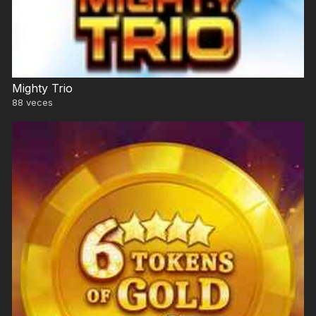
Mighty Trio
88
veces