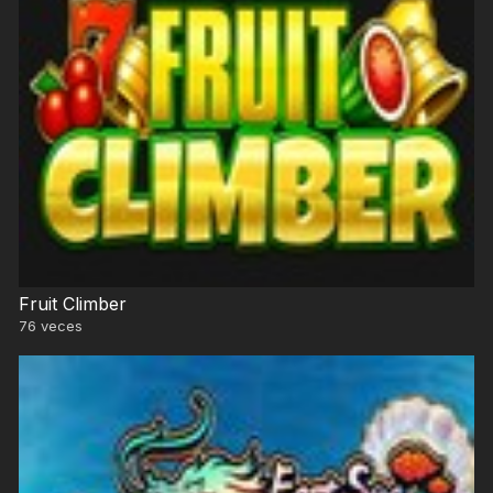
Fruit Climber
76
veces