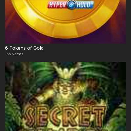
6 Tokens of Gold
155
veces