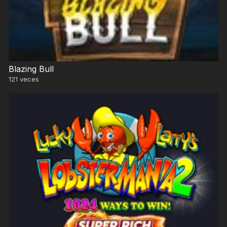
Blazing Bull
121
veces