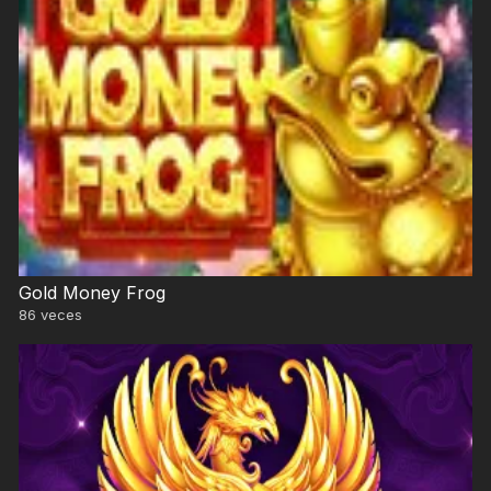
Gold Money Frog
86
veces