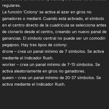
regulares.
La función ‘Colony’ se activa al azar en giros no
ganadores o mediant. Cuando está activado, el símbolo
en el centro directo de la cuadrícula se selecciona antes
de clonarlo desde el centro, creando un nuevo panal de
ganancias. El símbolo central no puede ser un comodín
pegajoso. Hay tres tipos de colony:
drone – crea un panal mínimo de 7 símbolos. Se activa
mediante el Indicador Rush.
worker – crea un panal mínimo de 7-15 símbolos. Se
activa aleatoriamente en giros no ganadores.
queen – crea un panal mínimo de 20-37 símbolos. Se
activa mediante el Indicador Rush.