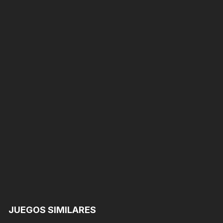
JUEGOS SIMILARES