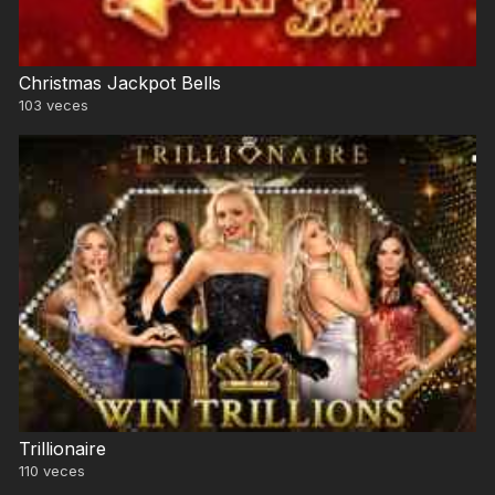
Christmas Jackpot Bells
103
veces
Trillionaire
110
veces