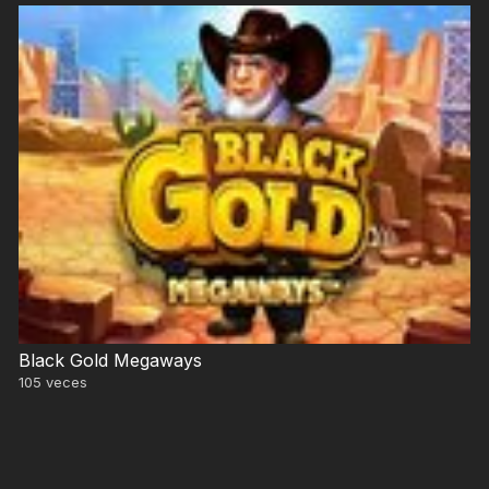
Black Gold Megaways
105
veces