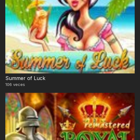
Summer of Luck
106
veces