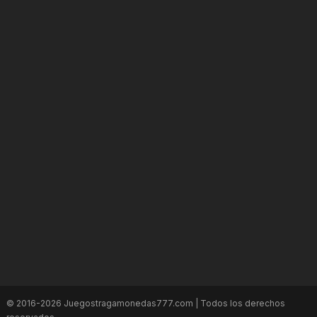
© 2016-2026
Juegostragamonedas777.com | Todos los derechos