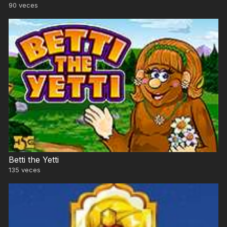
90
veces
Betti the Yetti
135
veces