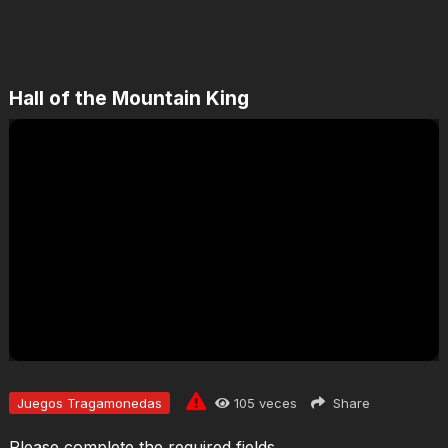
Hall of the Mountain King
Jugar
Juegos Tragamonedas
105
veces
Share
Please complete the required fields.