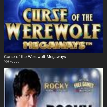
Curse of the Werewolf Megaways
109
veces