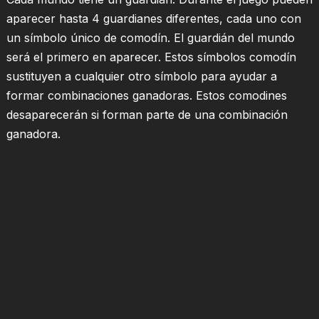
aparecer hasta 4 guardianes diferentes, cada uno con
un símbolo único de comodín. El guardián del mundo
será el primero en aparecer. Estos símbolos comodín
sustituyen a cualquier otro símbolo para ayudar a
formar combinaciones ganadoras. Estos comodines
desaparecerán si forman parte de una combinación
ganadora.