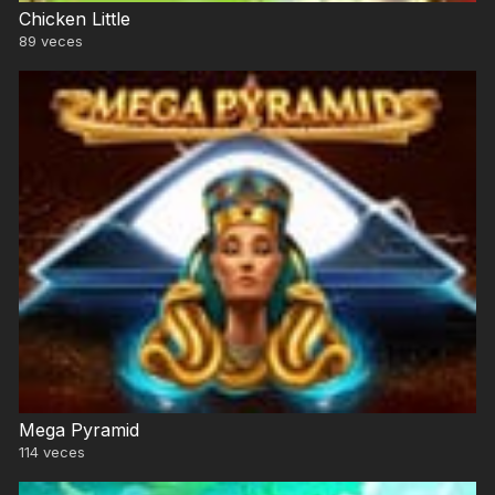
Chicken Little
89
veces
Mega Pyramid
114
veces