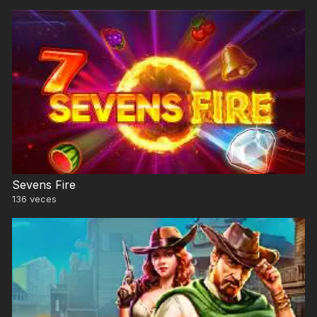
Sevens Fire
136
veces