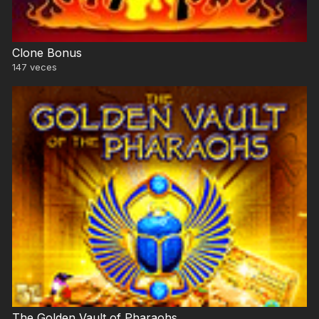
Clone Bonus
147
veces
The Golden Vault of Pharaohs