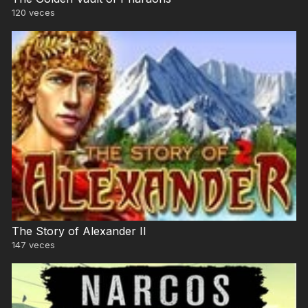
120
veces
The Story of Alexander II
147
veces