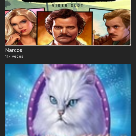
Narcos
117
veces