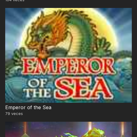
Emperor of the Sea
79
veces