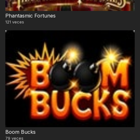
Phantasmic Fortunes
121
veces
Boom Bucks
79
veces