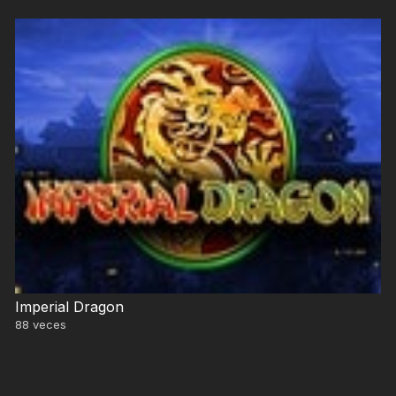
Imperial Dragon
88
veces