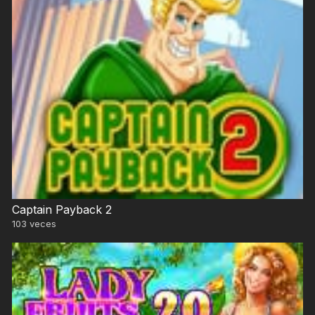
Captain Payback 2
103
veces