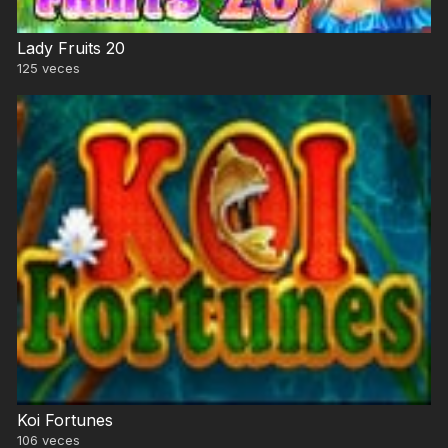
Lady Fruits 20
125
veces
Koi Fortunes
106
veces