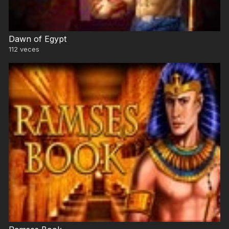
Dawn of Egypt
112
veces