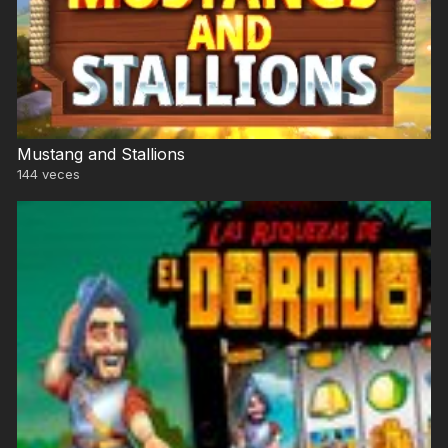
Mustang and Stallions
144
veces