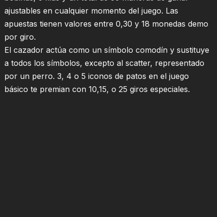
ajustables en cualquier momento del juego. Las
apuestas tienen valores entre 0,30 y 18 monedas demo
por giro.
El cazador actúa como un símbolo comodín y sustituye
a todos los símbolos, excepto al scatter, representado
por un perro. 3, 4 o 5 iconos de patos en el juego
básico te premian con 10,15, o 25 giros especiales.