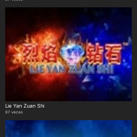
Lie Yan Zuan Shi
97
veces