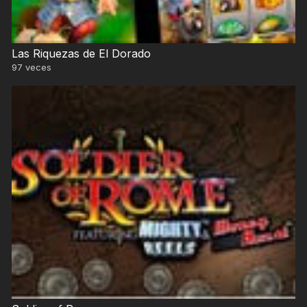
Las Riquezas de El Dorado
97
veces