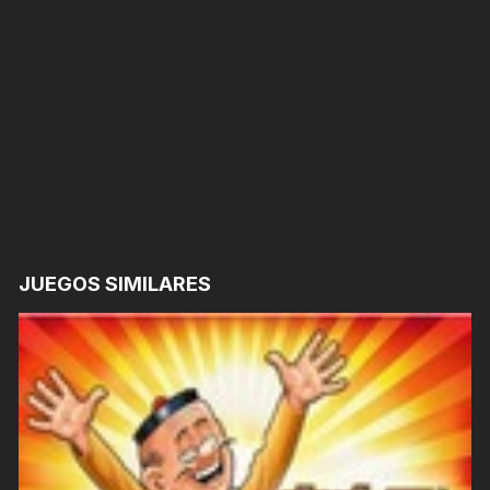
JUEGOS SIMILARES