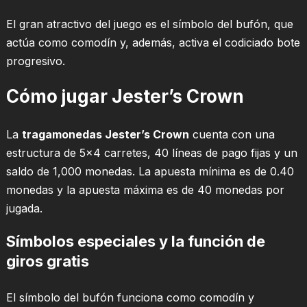
El gran atractivo del juego es el símbolo del bufón, que
actúa como comodín y, además, activa el codiciado bote
progresivo.
Cómo jugar Jester’s Crown
La
tragamonedas Jester’s Crown
cuenta con una
estructura de 5×4 carretes, 40 líneas de pago fijas y un
saldo de 1,000 monedas. La apuesta mínima es de 0.40
monedas y la apuesta máxima es de 40 monedas por
jugada.
Símbolos especiales y la función de
giros gratis
El símbolo del bufón funciona como comodín y