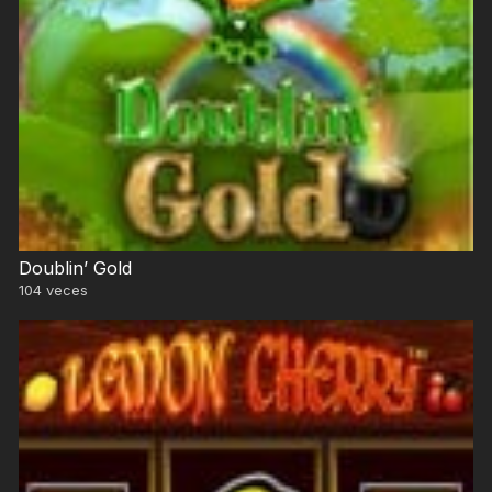
Doublin’ Gold
104
veces