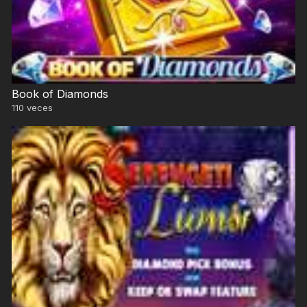
Book of Diamonds
110
veces