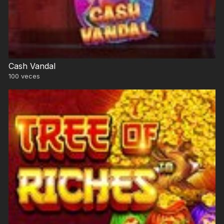
Cash Vandal
100
veces