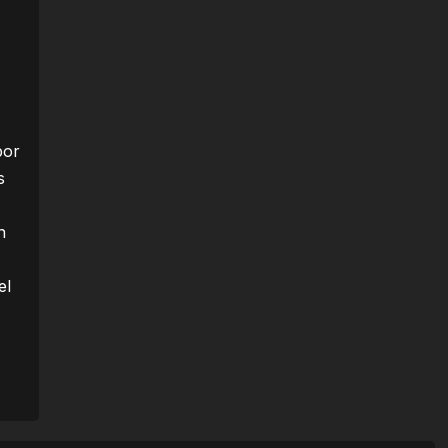
por
s
n
el