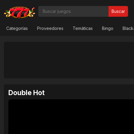
Buscar
Categorías
Proveedores
Temáticas
Bingo
Blac
Double Hot