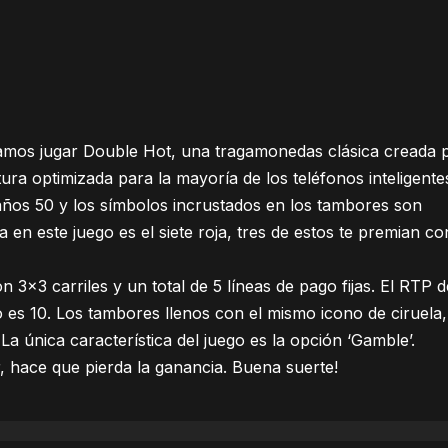
damos jugar Double Hot, una tragamonedas clásica creada 
ra optimizada para la mayoría de los teléfonos inteligente
 años 50 y los símbolos incrustados en los tambores son
a en este juego es el siete roja, tres de estos te premian co
3×3 carriles y un total de 5 líneas de pago fijas. El RTP d
o es 10. Los tambores llenos con el mismo icono de ciruela,
La única característica del juego es la opción ‘Gamble’.
, hace que pierda la ganancia. Buena suerte!