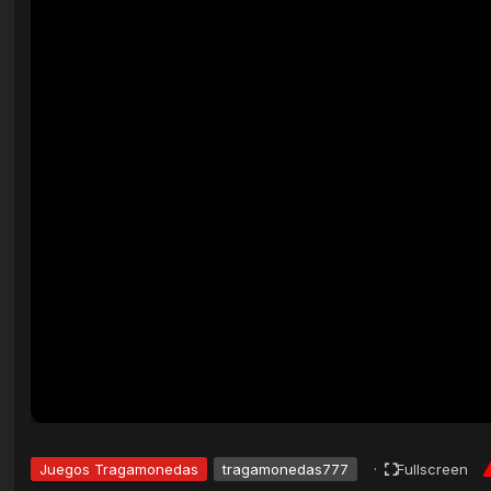
Jugar
Juegos Tragamonedas
tragamonedas777
·
Fullscreen