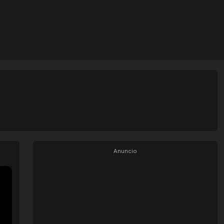
Anuncio