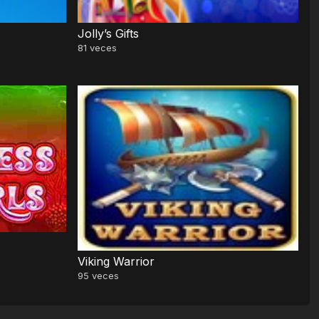
Jolly’s Gifts
81
veces
Viking Warrior
95
veces