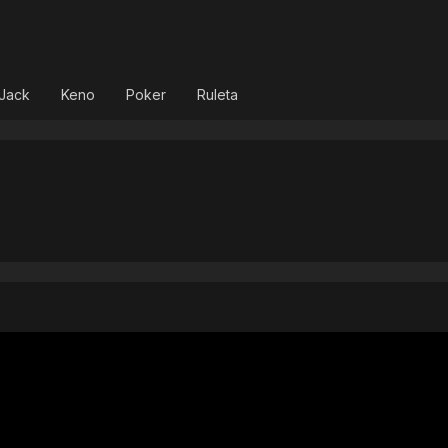
kJack
Keno
Poker
Ruleta